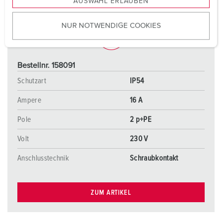
AUSWAHL ERLAUBEN
a
u
NUR NOTWENDIGE COOKIES
s
w
a
h
Bestellnr. 158091
l
Schutzart
IP54
Ampere
16 A
Pole
2 p+PE
Volt
230 V
Anschlusstechnik
Schraubkontakt
ZUM ARTIKEL