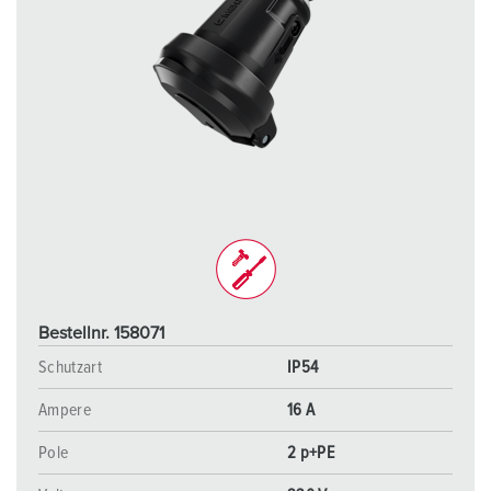
Bestellnr. 158071
Schutzart
IP54
Ampere
16 A
Pole
2 p+PE