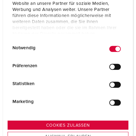
Website an unsere Partner für soziale Medien,
ZUM ARTIKEL
Werbung und Analysen weiter. Unsere Partner
führen diese Informationen möglicherweise mit
weiteren Daten zusammen, die Sie ihnen
bereitgestellt haben oder die sie im Rahmen Ihrer
Nutzung der Dienste gesammelt haben.
NEU
E
Datenschutzerklärung
Impressum
Notwendig
i
n
w
Präferenzen
i
l
Statistiken
l
i
g
Marketing
u
n
g
COOKIES ZULASSEN
s