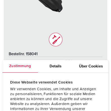
Bestellnr. 158041
Schutzart
IP54
Details
Über Cookies
Zustimmung
Ampere
16 A
Pole
2 p+PE
Diese Webseite verwendet Cookies
Wir verwenden Cookies, um Inhalte und Anzeigen
Volt
230 V
zu personalisieren, Funktionen für soziale Medien
anbieten zu können und die Zugriffe auf unsere
Anschlusstechnik
Schraubkontakt
Website zu analysieren. Außerdem geben wir
Informationen zu Ihrer Verwendung unserer