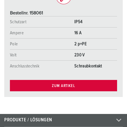
Bestellnr. 158061
Schutzart
IP54
Ampere
16 A
Pole
2 p+PE
Volt
230 V
Anschlusstechnik
Schraubkontakt
ZUM ARTIKEL
PRODUKTE / LÖSUNGEN