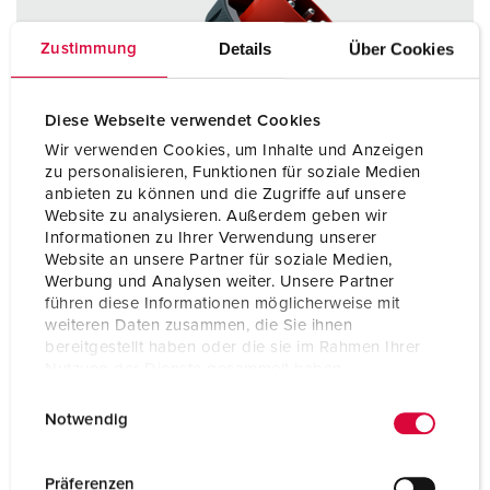
Details
Über Cookies
Zustimmung
Diese Webseite verwendet Cookies
Wir verwenden Cookies, um Inhalte und Anzeigen
zu personalisieren, Funktionen für soziale Medien
anbieten zu können und die Zugriffe auf unsere
Website zu analysieren. Außerdem geben wir
Informationen zu Ihrer Verwendung unserer
Website an unsere Partner für soziale Medien,
Werbung und Analysen weiter. Unsere Partner
führen diese Informationen möglicherweise mit
weiteren Daten zusammen, die Sie ihnen
bereitgestellt haben oder die sie im Rahmen Ihrer
Nutzung der Dienste gesammelt haben.
Bestellnr. 13343
E
Datenschutzerklärung
Impressum
Schutzart
IP67 / IP69
Notwendig
i
Ampere
16 A
n
w
Präferenzen