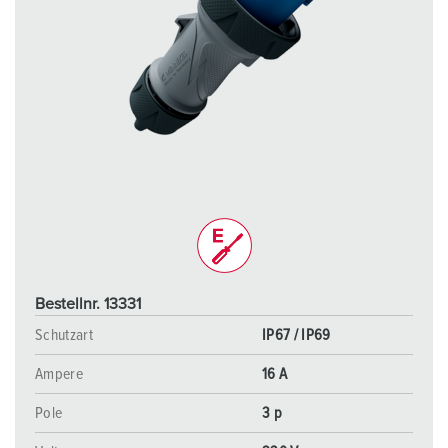
Bestellnr. 13331
Schutzart
IP67 / IP69
Ampere
16 A
Pole
3 p