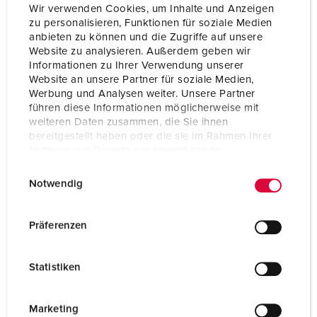
Wir verwenden Cookies, um Inhalte und Anzeigen
zu personalisieren, Funktionen für soziale Medien
anbieten zu können und die Zugriffe auf unsere
Website zu analysieren. Außerdem geben wir
Informationen zu Ihrer Verwendung unserer
Website an unsere Partner für soziale Medien,
Werbung und Analysen weiter. Unsere Partner
führen diese Informationen möglicherweise mit
weiteren Daten zusammen, die Sie ihnen
bereitgestellt haben oder die sie im Rahmen Ihrer
Nutzung der Dienste gesammelt haben.
E
Datenschutzerklärung
Impressum
Bestellnr. 1395ZD
Notwendig
i
Schutzart
IP44
n
w
Präferenzen
Ampere
32 A
i
l
Pole
3 p
Statistiken
l
Volt
230 V
i
g
Marketing
Anschlusstechnik
Schraubkontakt