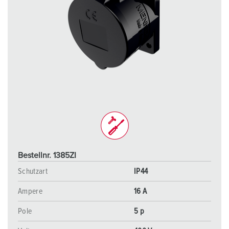
Bestellnr. 1385ZI
Schutzart
IP44
Ampere
16 A
Pole
5 p