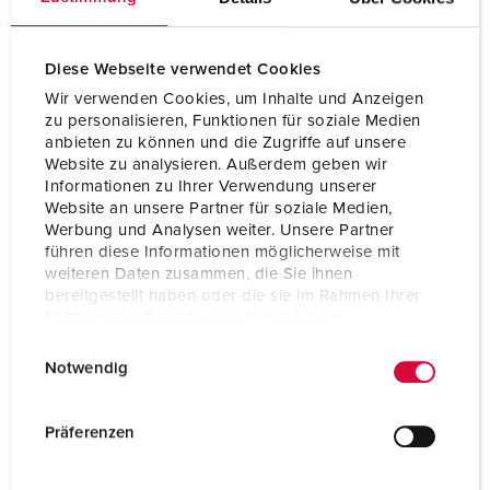
Diese Webseite verwendet Cookies
Wir verwenden Cookies, um Inhalte und Anzeigen
zu personalisieren, Funktionen für soziale Medien
anbieten zu können und die Zugriffe auf unsere
Website zu analysieren. Außerdem geben wir
Informationen zu Ihrer Verwendung unserer
Website an unsere Partner für soziale Medien,
Werbung und Analysen weiter. Unsere Partner
führen diese Informationen möglicherweise mit
weiteren Daten zusammen, die Sie ihnen
bereitgestellt haben oder die sie im Rahmen Ihrer
Nutzung der Dienste gesammelt haben.
Bestellnr. 14112
E
Datenschutzerklärung
Impressum
Schutzart
IP54
Notwendig
i
n
Ampere
63 A
w
Präferenzen
Pole
5 p
i
l