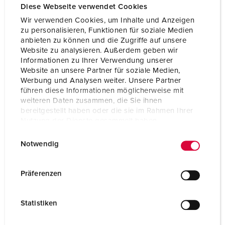
Diese Webseite verwendet Cookies
Wir verwenden Cookies, um Inhalte und Anzeigen
zu personalisieren, Funktionen für soziale Medien
anbieten zu können und die Zugriffe auf unsere
Website zu analysieren. Außerdem geben wir
Informationen zu Ihrer Verwendung unserer
Website an unsere Partner für soziale Medien,
Werbung und Analysen weiter. Unsere Partner
führen diese Informationen möglicherweise mit
weiteren Daten zusammen, die Sie ihnen
bereitgestellt haben oder die sie im Rahmen Ihrer
Nutzung der Dienste gesammelt haben.
E
Datenschutzerklärung
Impressum
Notwendig
i
Bestellnr. 930010
n
Gehäusematerial
Kunststoff
w
Präferenzen
i
Schutzart
IP44
l
Statistiken
CEE 16 A, 5 p, 400 V
1
l
i