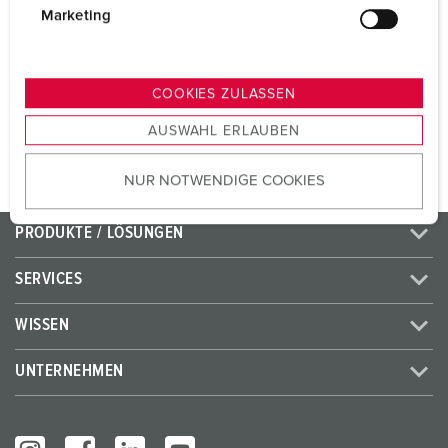
CEE 32 A, 5 p, 400 V
1
g
Marketing
u
SCHUKO®
2
n
g
COOKIES ZULASSEN
s
ZUM ARTIKEL
AUSWAHL ERLAUBEN
a
u
NUR NOTWENDIGE COOKIES
s
w
a
PRODUKTE / LÖSUNGEN
h
l
SERVICES
WISSEN
UNTERNEHMEN