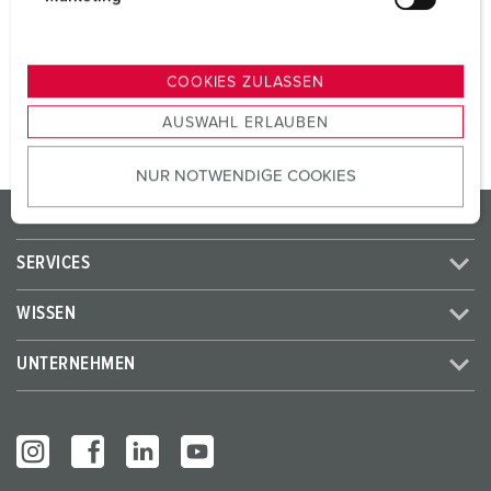
Schweiz - Typ 25
3
u
n
g
ZUM ARTIKEL
COOKIES ZULASSEN
s
AUSWAHL ERLAUBEN
a
u
NUR NOTWENDIGE COOKIES
s
w
PRODUKTE / LÖSUNGEN
a
h
SERVICES
l
WISSEN
UNTERNEHMEN