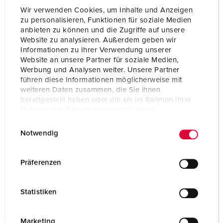
Wir verwenden Cookies, um Inhalte und Anzeigen
zu personalisieren, Funktionen für soziale Medien
anbieten zu können und die Zugriffe auf unsere
Website zu analysieren. Außerdem geben wir
Informationen zu Ihrer Verwendung unserer
Website an unsere Partner für soziale Medien,
Werbung und Analysen weiter. Unsere Partner
führen diese Informationen möglicherweise mit
weiteren Daten zusammen, die Sie ihnen
bereitgestellt haben oder die sie im Rahmen Ihrer
Nutzung der Dienste gesammelt haben.
E
Datenschutzerklärung
Impressum
Notwendig
i
n
Bestellnr. 933176
w
Präferenzen
Gehäusematerial
Kunststoff
i
l
Schutzart
IP44
Statistiken
l
Schweiz - Typ 23
3
i
g
Marketing