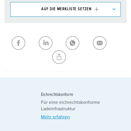
AUF DIE MERKLISTE SETZEN
Unsere Produkte können Sie im Bereich
Merkliste/Warenkorb in verschiedenen Listen verwalten.
Meine Liste
(0)
HINZUFÜGEN
NEUE LISTE ERSTELLEN
Eichrechtskonform
Für eine eichrechtskonforme
Ladeinfrastruktur
Mehr erfahren