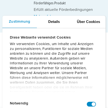
Förderfähiges Produkt
Erfüllt aktuelle Förderbedingungen
Mehr erfahren
Details
Über Cookies
Zustimmung
Diese Webseite verwendet Cookies
Wir verwenden Cookies, um Inhalte und Anzeigen
Details
zu personalisieren, Funktionen für soziale Medien
anbieten zu können und die Zugriffe auf unsere
Website zu analysieren. Außerdem geben wir
Allgemeine Daten
Informationen zu Ihrer Verwendung unserer
Website an unsere Partner für soziale Medien,
Werbung und Analysen weiter. Unsere Partner
Elektrische Daten
führen diese Informationen möglicherweise mit
weiteren Daten zusammen, die Sie ihnen
bereitgestellt haben oder die sie im Rahmen Ihrer
Mechanische Daten
Nutzung der Dienste gesammelt haben.
E
Datenschutzerklärung
Impressum
Notwendig
i