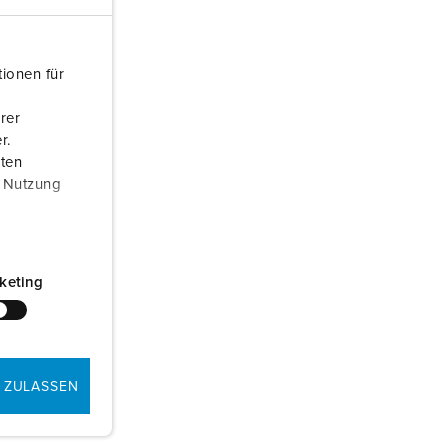
ionen für
rer
r.
aten
r Nutzung
keting
 ZULASSEN