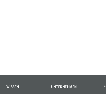
F
WISSEN
UNTERNEHMEN
Warum MENNEKES
Wir sind MENNEKES