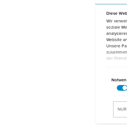
Standorte
Diese Web
Wir verwen
soziale Me
analysier
Website an
Unsere Par
zusammen, 
der Diens
Datenschu
E
i
Notwen
n
w
i
l
NUR
l
i