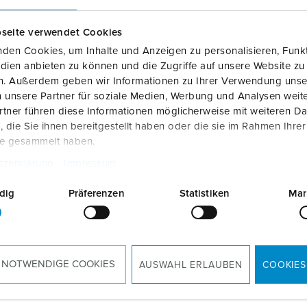
Zubehör
Ladepunktkennzeichnung
seite verwendet Cookies
den Cookies, um Inhalte und Anzeigen zu personalisieren, Funkt
dien anbieten zu können und die Zugriffe auf unsere Website zu
en. Außerdem geben wir Informationen zu Ihrer Verwendung unse
 unsere Partner für soziale Medien, Werbung und Analysen weite
tner führen diese Informationen möglicherweise mit weiteren D
die Sie ihnen bereitgestellt haben oder die sie im Rahmen Ihre
te gesammelt haben.
tzerklärung
Impressum
dig
Präferenzen
Statistiken
Mar
 NOTWENDIGE COOKIES
AUSWAHL ERLAUBEN
COOKIES