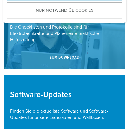
u
Dokumente für Installateure
NUR NOTWENDIGE COOKIES
s
w
a
Die Checklisten und Protokolle sind für
h
Elektrofachkräfte und Planer eine praktische
l
Hilfestellung.
ZUM DOWNLOAD
Software-Updates
Finden Sie die aktuellste Software und Software-
Updates für unsere Ladesäulen und Wallboxen.