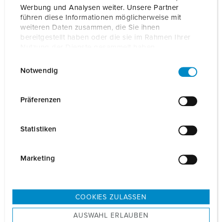
Werbung und Analysen weiter. Unsere Partner
führen diese Informationen möglicherweise mit
weiteren Daten zusammen, die Sie ihnen
bereitgestellt haben oder die sie im Rahmen Ihrer
Ladesysteme Professional
Nutzung der Dienste gesammelt haben.
Hier geht's zur Playlist
E
Datenschutzerklärung
Impressum
Notwendig
i
n
w
Präferenzen
eMobility Gateway +
i
Ladesäule Smart
l
Statistiken
Hier geht's zur Playlist
l
i
g
Marketing
u
n
g
Mehr Wissen über eMobility bei MENNEKES
COOKIES ZULASSEN
s
AUSWAHL ERLAUBEN
a