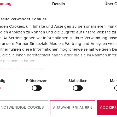
Steckvorrichtungen internationaler Standards
Glossar
F
Details
Über C
mmung
Daten- / Netzwerktechnik
Videos
F
seite verwendet Cookies
Produkte mit erweiterten Ausführungen und Ergänzungsprodu
C
den Cookies, um Inhalte und Anzeigen zu personalisieren, Funkt
dien anbieten zu können und die Zugriffe auf unsere Website zu
weltmanageme
Energiemanageme
Zubehör
T
en. Außerdem geben wir Informationen zu Ihrer Verwendung unse
nt
 unsere Partner für soziale Medien, Werbung und Analysen weite
V
tner führen diese Informationen möglicherweise mit weiteren D
die Sie ihnen bereitgestellt haben oder die sie im Rahmen Ihre
te gesammelt haben.
tzerklärung
Impressum
dig
Präferenzen
Statistiken
Mar
 NOTWENDIGE COOKIES
AUSWAHL ERLAUBEN
COOKIES
-
RoHS-Richtlinien
emikalienverord