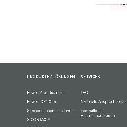
i
nu
g
u
n
g
s
a
u
s
w
a
h
PRODUKTE / LÖSUNGEN
SERVICES
l
Power Your Business!
FAQ
PowerTOP® Xtra
Nationale Ansprechperso
Steckdosenkombinationen
Internationale
Ansprechpersonen
X-CONTACT®