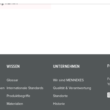
ng REACh
F
WISSEN
UNTERNEHMEN
F
Glossar
Wir sind MENNEKES
Y
nen
Internationale Standards
Qualität & Verantwortung
Produktbegriffe
Standorte
Materialien
Historie