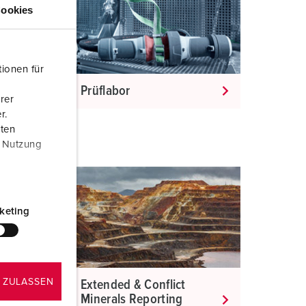
euerwehr und Katastrophenschutz
ookies
ür Kühlcontainer
kte
amping
ionen für
Prüflabor
M
rer
r.
eranstaltungstechnik
aten
r Nutzung
keting
 ZULASSEN
Extended & Conflict
Minerals Reporting