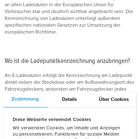
an allen Ladesäulen in der Europäischen Union für
Verbraucher klar und deutlich sichtbar angebracht sein. Die
Kennzeichnung von Ladesäulen unterliegt außerdem
spezifischen nationalen Gesetzen zur Umsetzung der
europäischen Richtlinie.
Wo ist die Ladepunktkennzeichnung anzubringen?
An E-Ladesäulen erfolgt die Kennzeichnung am Ladepunkt
direkt neben der Steckdose oder am Aufbewahrungsort des
Fahrzeugsteckers, ansonsten am Fahrzeugstecker jedes
Kabelverbunds bzw. an einer Fahne, die an jedem Kabel in
Details
Über Cookies
Zustimmung
unmittelbarer Nähe des Fahrzeugsteckers angebracht ist,
oder, falls vorhanden, an frei beweglichen Kabeln. Sind
Ladesäulen mit mehreren Ladepunkten ausgestattet,
Diese Webseite verwendet Cookies
müssen an jedem Ladepunkt Kennzeichnungen
Wir verwenden Cookies, um Inhalte und Anzeigen
entsprechend des Spannungsbereichs angebracht werden.
zu personalisieren, Funktionen für soziale Medien