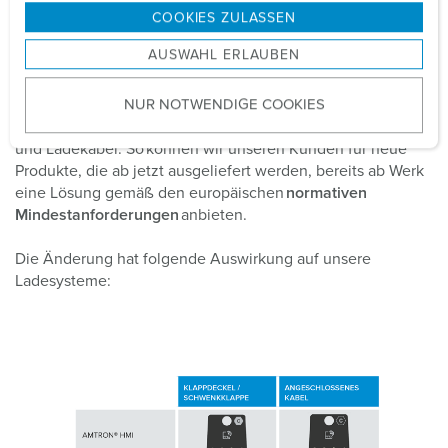
g
COOKIES ZULASSEN
Ladepunktkennzeichnung bei MENNEKES
s
AUSWAHL ERLAUBEN
a
u
Wir bei MENNEKES haben unsere Produkte entsprechend
NUR NOTWENDIGE COOKIES
der Standards zur Ladesäulenkennzeichnung angepasst.
s
Das betrifft die Ladepunktkennzeichnung für Ladesysteme
w
und Ladekabel. So können wir unseren Kunden für neue
a
Produkte, die ab jetzt ausgeliefert werden, bereits ab Werk
h
eine Lösung gemäß den europäischen
normativen
l
Mindestanforderungen
anbieten.
Die Änderung hat folgende Auswirkung auf unsere
Ladesysteme: