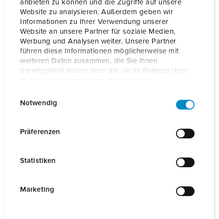
anbieten zu können und die Zugriffe auf unsere
Website zu analysieren. Außerdem geben wir
Informationen zu Ihrer Verwendung unserer
Website an unsere Partner für soziale Medien,
Werbung und Analysen weiter. Unsere Partner
Was zeigen die Kennzeichnungen?
führen diese Informationen möglicherweise mit
weiteren Daten zusammen, die Sie ihnen
bereitgestellt haben oder die sie im Rahmen Ihrer
Die europäische Ladepunktkennzeichnungs-Verordnung
Nutzung der Dienste gesammelt haben.
erfordert folgende grafische Darstellung:
E
Datenschutzerklärung
Impressum
Notwendig
i
n
w
Präferenzen
i
l
Statistiken
l
i
g
Marketing
u
n