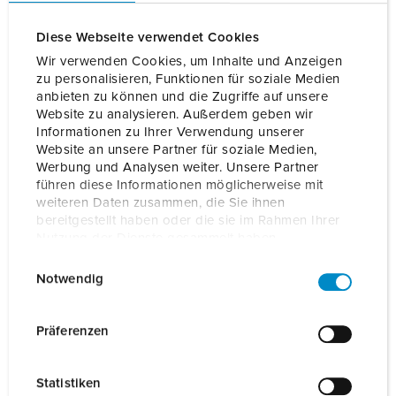
Diese Webseite verwendet Cookies
Wir verwenden Cookies, um Inhalte und Anzeigen
zu personalisieren, Funktionen für soziale Medien
anbieten zu können und die Zugriffe auf unsere
Website zu analysieren. Außerdem geben wir
AMTRON® Professional – die Wallbox für das
Informationen zu Ihrer Verwendung unserer
professionelle Laden
Website an unsere Partner für soziale Medien,
Werbung und Analysen weiter. Unsere Partner
führen diese Informationen möglicherweise mit
AMTRON® Professional Wallboxen sind perfekt auf die
weiteren Daten zusammen, die Sie ihnen
Anforderungen im halböffentlichen Bereich, wie zum
bereitgestellt haben oder die sie im Rahmen Ihrer
Beispiel auf Firmen- oder Kundenparkplätzen,
Nutzung der Dienste gesammelt haben.
zugeschnitten: Hohe Sicherheitsanforderungen,
kundenfreundliche Bedienung, Vernetzungsfähigkeit zur
E
Datenschutzerklärung
Impressum
Notwendig
Umsetzung anforderungsgerechter Abrechnung,
i
Monitoring und Lastmanagement vereinen sich hier in einer
n
Ladelösung.
w
Präferenzen
i
Die Professional-Geräte sind eichrechtskonform für eine
l
rechtssichere Stromabrechnung. Sie können über LAN
Statistiken
l