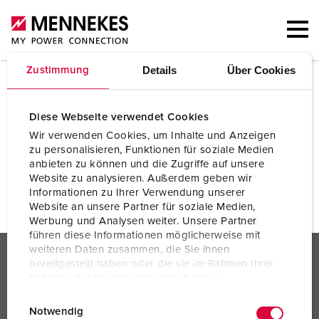
Details
Über Cookies
Zustimmung
CMRT & EMRT
Conflict Minerals Reporting Template
Diese Webseite verwendet Cookies
Informationen zum Herkunftsland der Mineralien
Wir verwenden Cookies, um Inhalte und Anzeigen
XLSX
zu personalisieren, Funktionen für soziale Medien
anbieten zu können und die Zugriffe auf unsere
Extended Mineral Reporting Template
Website zu analysieren. Außerdem geben wir
Informationen zum Herkunftsland weiterer Mineralien
Informationen zu Ihrer Verwendung unserer
XLSX
Website an unsere Partner für soziale Medien,
Werbung und Analysen weiter. Unsere Partner
führen diese Informationen möglicherweise mit
PRODUKTE / LÖSUNGEN
weiteren Daten zusammen, die Sie ihnen
bereitgestellt haben oder die sie im Rahmen Ihrer
Nutzung der Dienste gesammelt haben.
SERVICES
E
Datenschutzerklärung
Impressum
Notwendig
WISSEN
i