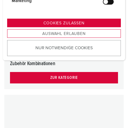
g
Marketing
u
n
g
COOKIES ZULASSEN
s
AUSWAHL ERLAUBEN
a
u
NUR NOTWENDIGE COOKIES
s
w
a
Zubehör Kombinationen
h
l
ZUR KATEGORIE