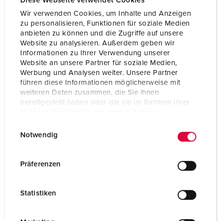
Diese Webseite verwendet Cookies
Wir verwenden Cookies, um Inhalte und Anzeigen
zu personalisieren, Funktionen für soziale Medien
anbieten zu können und die Zugriffe auf unsere
Scharnierfenster
Website zu analysieren. Außerdem geben wir
Informationen zu Ihrer Verwendung unserer
ZUR KATEGORIE
Website an unsere Partner für soziale Medien,
Werbung und Analysen weiter. Unsere Partner
führen diese Informationen möglicherweise mit
weiteren Daten zusammen, die Sie ihnen
bereitgestellt haben oder die sie im Rahmen Ihrer
Nutzung der Dienste gesammelt haben.
E
Datenschutzerklärung
Impressum
Notwendig
i
n
w
Präferenzen
i
l
Statistiken
l
i