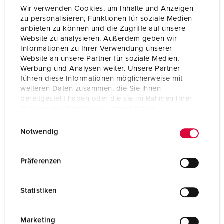
Wir verwenden Cookies, um Inhalte und Anzeigen
zu personalisieren, Funktionen für soziale Medien
anbieten zu können und die Zugriffe auf unsere
Website zu analysieren. Außerdem geben wir
Informationen zu Ihrer Verwendung unserer
Website an unsere Partner für soziale Medien,
Werbung und Analysen weiter. Unsere Partner
führen diese Informationen möglicherweise mit
weiteren Daten zusammen, die Sie ihnen
bereitgestellt haben oder die sie im Rahmen Ihrer
Nutzung der Dienste gesammelt haben.
E
Datenschutzerklärung
Impressum
Notwendig
i
n
w
Präferenzen
i
l
Statistiken
EverGUM Steckdosenkombination
l
Vollgummi
i
IP44
g
Marketing