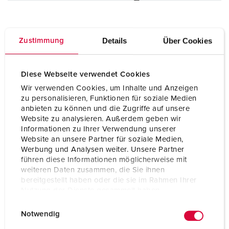
Details
Über Cookies
Zustimmung
Diese Webseite verwendet Cookies
Wir verwenden Cookies, um Inhalte und Anzeigen
zu personalisieren, Funktionen für soziale Medien
anbieten zu können und die Zugriffe auf unsere
Website zu analysieren. Außerdem geben wir
Informationen zu Ihrer Verwendung unserer
Website an unsere Partner für soziale Medien,
Werbung und Analysen weiter. Unsere Partner
führen diese Informationen möglicherweise mit
weiteren Daten zusammen, die Sie ihnen
bereitgestellt haben oder die sie im Rahmen Ihrer
Nutzung der Dienste gesammelt haben.
E
Datenschutzerklärung
Impressum
Notwendig
i