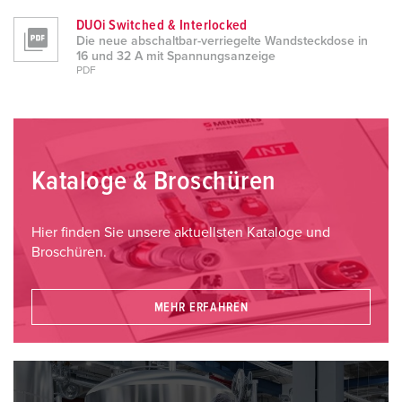
DUOi Switched & Interlocked
Die neue abschaltbar-verriegelte Wandsteckdose in
16 und 32 A mit Spannungsanzeige
PDF
Kataloge & Broschüren
Hier finden Sie unsere aktuellsten Kataloge und
Broschüren.
MEHR ERFAHREN