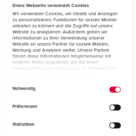
Diese Webseite verwendet Cookies
Wir verwenden Cookies, um Inhalte und Anzeigen
zu personalisieren, Funktionen für soziale Medien
anbieten zu können und die Zugriffe auf unsere
Website zu analysieren. Außerdem geben wir
Informationen zu Ihrer Verwendung unserer
Website an unsere Partner für soziale Medien,
Werbung und Analysen weiter. Unsere Partner
führen diese Informationen möglicherweise mit
weiteren Daten zusammen, die Sie ihnen
bereitgestellt haben oder die sie im Rahmen Ihrer
Nutzung der Dienste gesammelt haben.
E
Datenschutzerklärung
Impressum
Notwendig
i
n
w
Präferenzen
Anbausteckdose DUO
i
16 A - 32 A
l
IP67
Statistiken
l
i