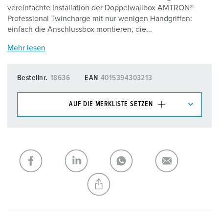
vereinfachte Installation der Doppelwallbox AMTRON®
Professional Twincharge mit nur wenigen Handgriffen:
einfach die Anschlussbox montieren, die...
Mehr lesen
Bestellnr.
18636
EAN
4015394303213
AUF DIE MERKLISTE SETZEN
Unsere Produkte können Sie im Bereich
Merkliste/Warenkorb in verschiedenen Listen verwalten.
Meine Liste
(0)
HINZUFÜGEN
NEUE LISTE ERSTELLEN