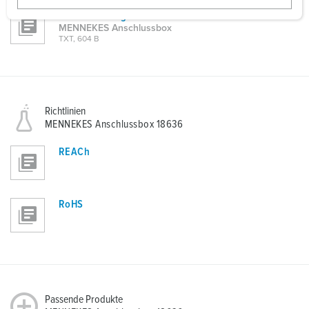
w
Ausschreibungstext
a
MENNEKES Anschlussbox
TXT, 604 B
h
l
Richtlinien
MENNEKES Anschlussbox 18636
REACh
RoHS
Passende Produkte