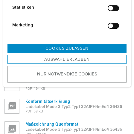
Allgemeine Daten
l
Statistiken
l
i
g
Marketing
u
Planungsdaten & Downloads
n
Ladekabel Mode 3 Typ2-Typ1 32A1PH4mEd4 36436
g
COOKIES ZULASSEN
s
Betriebsanleitung
AUSWAHL ERLAUBEN
a
Ladekabel Mode 3 Typ2-Typ1 32A1PH4mEd4 36436
PDF, 3 MB
u
NUR NOTWENDIGE COOKIES
s
Produktinfoblatt
w
Ladekabel Mode 3 Typ2-Typ1 32A1PH4mEd4 36436
a
PDF, 494 KB
h
Konformitätserklärung
l
Ladekabel Mode 3 Typ2-Typ1 32A1PH4mEd4 36436
PDF, 58 KB
Maßzeichnung Querformat
Ladekabel Mode 3 Typ2-Typ1 32A1PH4mEd4 36436