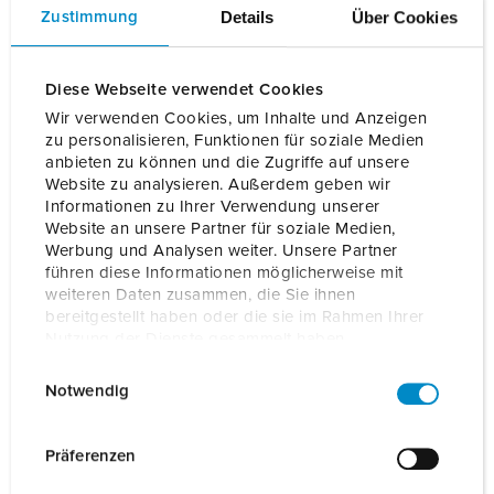
Mehr lesen
Details
Über Cookies
Zustimmung
Bestellnr.
36436
EAN
4015394311584
Diese Webseite verwendet Cookies
Wir verwenden Cookies, um Inhalte und Anzeigen
AUF DIE MERKLISTE SETZEN
zu personalisieren, Funktionen für soziale Medien
anbieten zu können und die Zugriffe auf unsere
Unsere Produkte können Sie im Bereich
Website zu analysieren. Außerdem geben wir
Merkliste/Warenkorb in verschiedenen Listen verwalten.
Informationen zu Ihrer Verwendung unserer
Website an unsere Partner für soziale Medien,
Meine Liste
(0)
HINZUFÜGEN
Werbung und Analysen weiter. Unsere Partner
führen diese Informationen möglicherweise mit
NEUE LISTE ERSTELLEN
weiteren Daten zusammen, die Sie ihnen
bereitgestellt haben oder die sie im Rahmen Ihrer
Nutzung der Dienste gesammelt haben.
E
Datenschutzerklärung
Impressum
Notwendig
i
n
Details
w
Präferenzen
i