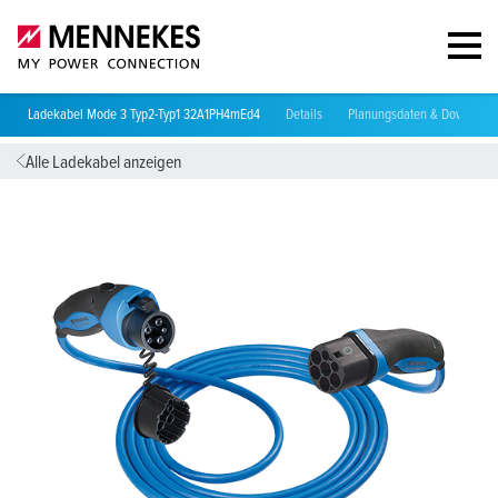
Ladekabel Mode 3 Typ2-Typ1 32A1PH4mEd4
Details
Planungsdaten & Download
Alle Ladekabel anzeigen