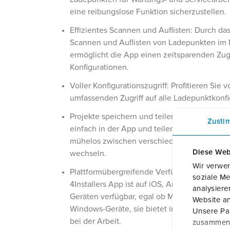
eine reibungslose Funktion sicherzustellen.
Effizientes Scannen und Auflisten: Durch das
Scannen und Auflisten von Ladepunkten im
ermöglicht die App einen zeitsparenden Zugr
Konfigurationen.
Voller Konfigurationszugriff: Profitieren Sie 
umfassenden Zugriff auf alle Ladepunktkonfi
Projekte speichern und teilen: Speichern Sie
Zusti
einfach in der App und teilen Sie sie bei Bed
mühelos zwischen verschiedenen Installati
Diese Web
wechseln.
Wir verwen
Plattformübergreifende Verfügbarkeit: Die
soziale Me
4Installers App ist auf iOS, Android und Win
analysier
Geräten verfügbar, egal ob Mobiltelefonen, T
Website an
Windows-Geräte, sie bietet immer maximale F
Unsere Par
bei der Arbeit.
zusammen, 