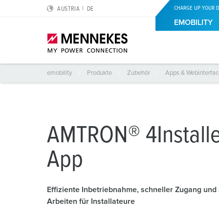
CHARGE UP YOUR D
AUSTRIA
DE
EMOBILITY
emobility
Produkte
Zubehör
Apps & Webinterfa
Portfolio
Privat
MENNEKES Services
eMobility by MENNEKES
Über uns
Portfolio
Eigenheimbesitzer
Support
Klimaneutrale Wallbox
Wir sind MENNEKES
A
MTRON® 4Installe
Kleinvermieter
Warum MENNEKES
MENNEKES Automotive
App
Dienstwagenfahrer
Förderprogramme
Nachhaltigkeit
Mieter
Compliance
Effiziente Inbetriebnahme, schneller Zugang und
Arbeiten für Installateure
Qualität und Verantwortung