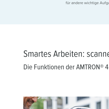
für andere wichtige Aufg
a
h
l
Smartes Arbeiten: scanne
Die Funktionen der AMTRON® 4I