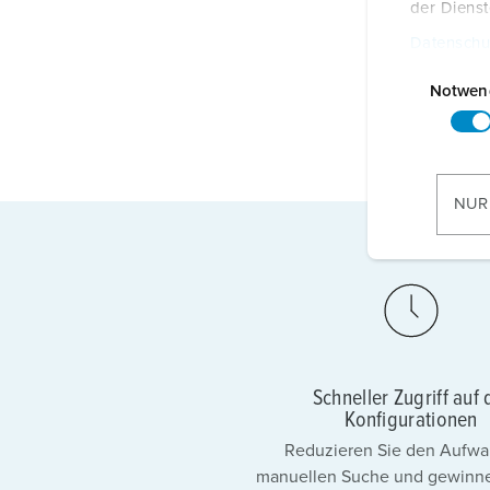
der Diens
Datenschu
E
i
Notwen
n
w
i
l
NUR
l
i
g
u
n
g
s
Schneller Zugriff auf 
a
Konfigurationen
u
Reduzieren Sie den Aufwa
s
manuellen Suche und gewinne
w