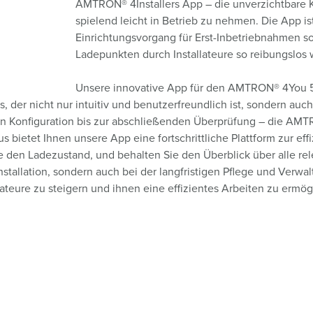
AMTRON® 4Installers App – die unverzichtbare K
spielend leicht in Betrieb zu nehmen. Die App ist
Einrichtungsvorgang für Erst-Inbetriebnahmen 
Ladepunkten durch Installateure so reibungslos 
Unsere innovative App für den AMTRON® 4You 
s, der nicht nur intuitiv und benutzerfreundlich ist, sondern au
en Konfiguration bis zur abschließenden Überprüfung – die AMTRO
s bietet Ihnen unsere App eine fortschrittliche Plattform zur e
den Ladezustand, und behalten Sie den Überblick über alle re
r Installation, sondern auch bei der langfristigen Pflege und Ve
ateure zu steigern und ihnen eine effizientes Arbeiten zu ermög