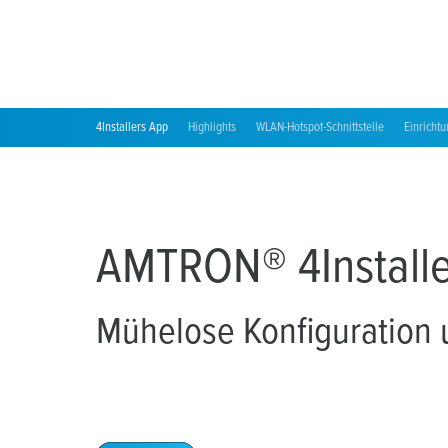
Standorte
4Installers App
Highlights
WLAN-Hotspot-Schnittstelle
Einricht
AMTRON® 4Installe
Mühelose Konfiguration 