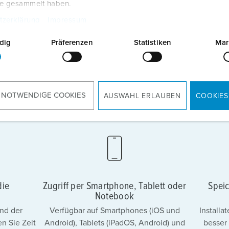
te gesammelt haben.
tzerklärung
Impressum
dig
Präferenzen
Statistiken
Mar
 NOTWENDIGE COOKIES
AUSWAHL ERLAUBEN
COOKIES
die
Zugriff per Smartphone, Tablett oder
Speic
Notebook
nd der
Verfügbar auf Smartphones (iOS und
Install
n Sie Zeit
Android), Tablets (iPadOS, Android) und
besser