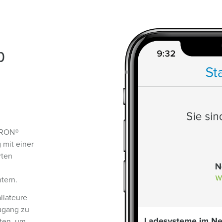
p
TRON®
g mit einer
rten
tern.
llateure
Zugang zu
ten, um