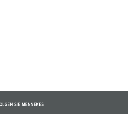
OLGEN SIE MENNEKES
olgen Sie uns auf Instagram, Facebook, LinkedIn oder
ouTube!