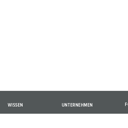
F
WISSEN
UNTERNEHMEN
F
Glossar
Wir sind MENNEKES
Y