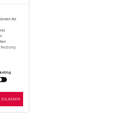
euerwehr und Katastrophenschutz
ür Kühlcontainer
ionen für
kte
amping
rer
r.
M
aten
r Nutzung
eranstaltungstechnik
keting
 ZULASSEN