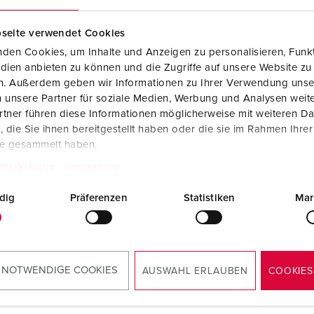
Steckvorrichtungen internationaler Standards
Glossar
F
seite verwendet Cookies
Daten- / Netzwerktechnik
Videos
F
den Cookies, um Inhalte und Anzeigen zu personalisieren, Funkt
dien anbieten zu können und die Zugriffe auf unsere Website zu
Produkte mit erweiterten Ausführungen und Ergänzungsprodu
C
en. Außerdem geben wir Informationen zu Ihrer Verwendung unse
 unsere Partner für soziale Medien, Werbung und Analysen weite
Zubehör
T
tner führen diese Informationen möglicherweise mit weiteren D
die Sie ihnen bereitgestellt haben oder die sie im Rahmen Ihre
V
te gesammelt haben.
tzerklärung
Impressum
dig
Präferenzen
Statistiken
Mar
 NOTWENDIGE COOKIES
AUSWAHL ERLAUBEN
COOKIES