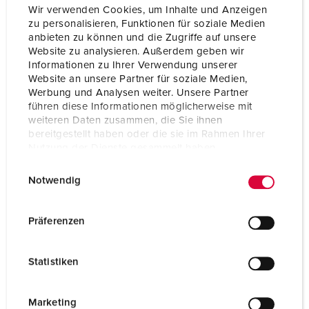
Wir verwenden Cookies, um Inhalte und Anzeigen
zu personalisieren, Funktionen für soziale Medien
anbieten zu können und die Zugriffe auf unsere
Website zu analysieren. Außerdem geben wir
Informationen zu Ihrer Verwendung unserer
Website an unsere Partner für soziale Medien,
Werbung und Analysen weiter. Unsere Partner
führen diese Informationen möglicherweise mit
weiteren Daten zusammen, die Sie ihnen
bereitgestellt haben oder die sie im Rahmen Ihrer
Nutzung der Dienste gesammelt haben.
E
Datenschutzerklärung
Impressum
Notwendig
i
n
w
Präferenzen
i
l
Statistiken
l
i
g
Marketing