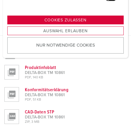
u
n
g
COOKIES ZULASSEN
s
AUSWAHL ERLAUBEN
a
u
NUR NOTWENDIGE COOKIES
s
Planungsdaten & Downloads
w
DELTA-BOX TM 10861
a
h
Produktinfoblatt
DELTA-BOX TM 10861
l
PDF, 140 KB
Konformitätserklärung
DELTA-BOX TM 10861
PDF, 51 KB
CAD-Daten STP
DELTA-BOX TM 10861
ZIP, 3 MB