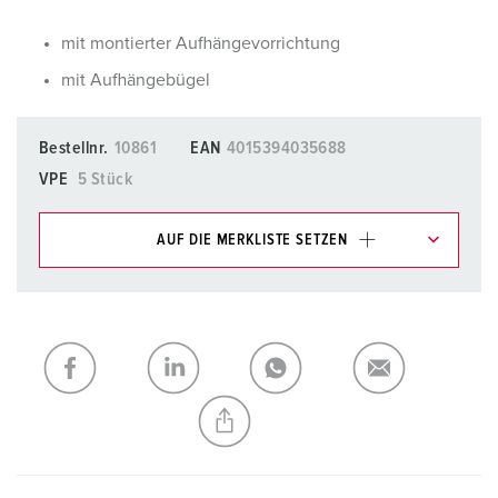
mit montierter Aufhängevorrichtung
mit Aufhängebügel
Bestellnr.
10861
EAN
4015394035688
VPE
5 Stück
AUF DIE MERKLISTE SETZEN
Unsere Produkte können Sie im Bereich
Merkliste/Warenkorb in verschiedenen Listen verwalten.
Meine Liste
(0)
HINZUFÜGEN
NEUE LISTE ERSTELLEN