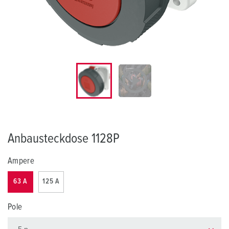
Anbausteckdose 1128P
Ampere
63 A
125 A
Pole