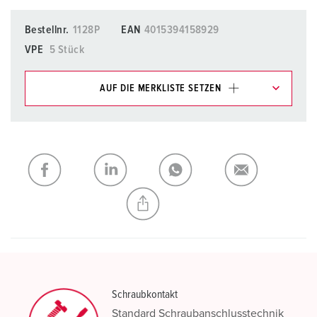
Bestellnr.
1128P
EAN
4015394158929
VPE
5 Stück
AUF DIE MERKLISTE SETZEN
Unsere Produkte können Sie im Bereich
Merkliste/Warenkorb in verschiedenen Listen verwalten.
Meine Liste
(0)
HINZUFÜGEN
NEUE LISTE ERSTELLEN
Schraubkontakt
Standard Schraubanschlusstechnik