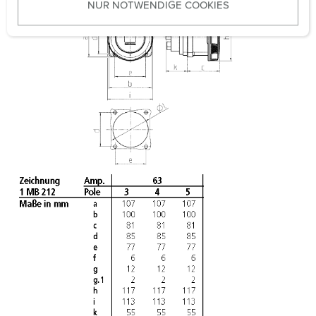
NUR NOTWENDIGE COOKIES
s
w
a
h
l