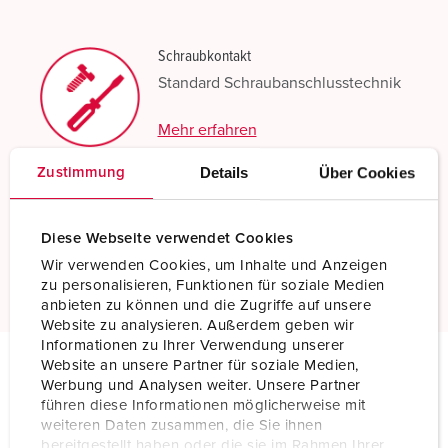
Schraubkontakt
Standard Schraubanschlusstechnik
Mehr erfahren
Details
Über Cookies
Zustimmung
X-CONTACT®
Innovative Kontakthülsen-Technologie
Diese Webseite verwendet Cookies
Mehr erfahren
Wir verwenden Cookies, um Inhalte und Anzeigen
zu personalisieren, Funktionen für soziale Medien
anbieten zu können und die Zugriffe auf unsere
Website zu analysieren. Außerdem geben wir
Informationen zu Ihrer Verwendung unserer
Website an unsere Partner für soziale Medien,
Werbung und Analysen weiter. Unsere Partner
Technische Daten
führen diese Informationen möglicherweise mit
Wandsteckdose 1137A
weiteren Daten zusammen, die Sie ihnen
bereitgestellt haben oder die sie im Rahmen Ihrer