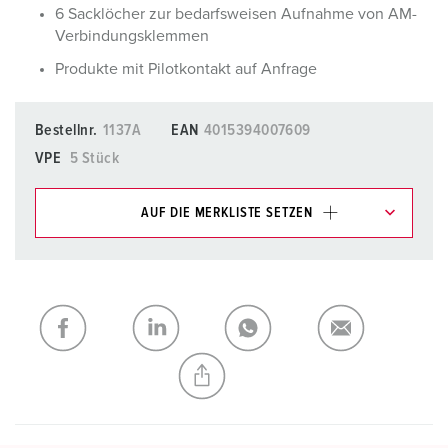
6 Sacklöcher zur bedarfsweisen Aufnahme von AM-
Verbindungsklemmen
Produkte mit Pilotkontakt auf Anfrage
Bestellnr.
1137A
EAN
4015394007609
VPE
5 Stück
AUF DIE MERKLISTE SETZEN
Unsere Produkte können Sie im Bereich
Merkliste/Warenkorb in verschiedenen Listen verwalten.
Meine Liste
(0)
HINZUFÜGEN
NEUE LISTE ERSTELLEN