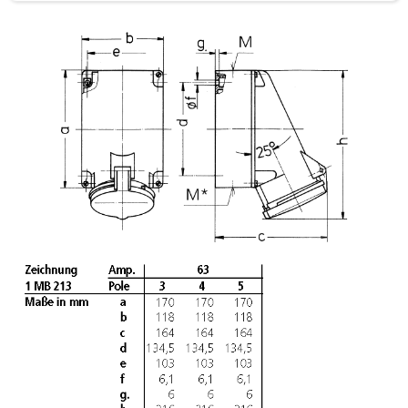
a
h
l