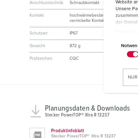
Website an
Anschlusstechnik
Schraubkontakt
Unsere Par
zusammen, 
Kontakt
hochwärmebeständige Kontaktträge
vernickelte Kontakte
der Diens
Datenschu
Schutzart
IP67
E
i
Notwen
Gewicht
872 g
n
Prüfzeichen
CQC
w
i
l
NUR
l
i
g
u
Planungsdaten & Downloads
n
Stecker PowerTOP® Xtra R 13237
g
s
Produktinfoblatt
a
Stecker PowerTOP® Xtra R 13237