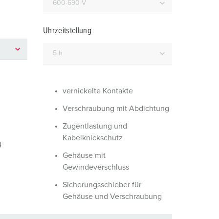
euerwehr und Katastrophenschutz
ür Kühlcontainer
Uhrzeitstellung
kte
amping
M
eranstaltungstechnik
vernickelte Kontakte
Verschraubung mit Abdichtung
Zugentlastung und
Kabelknickschutz
g
Gehäuse mit
Gewindeverschluss
Sicherungsschieber für
Gehäuse und Verschraubung