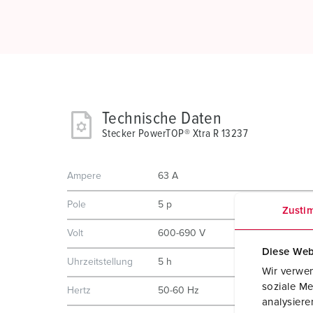
Technische Daten
Stecker PowerTOP® Xtra R 13237
Ampere
63 A
Pole
5 p
Zusti
Volt
600-690 V
Diese Web
Uhrzeitstellung
5 h
Wir verwen
soziale Me
Hertz
50-60 Hz
analysier