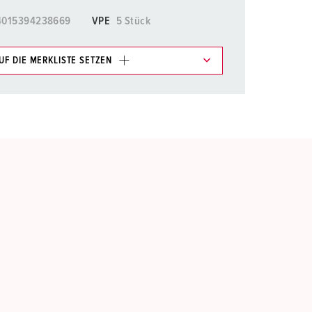
4015394238669
VPE
5 Stück
UF DIE MERKLISTE SETZEN
e im Bereich Merkliste/Warenkorb in verschiedenen
HINZUFÜGEN
EUE LISTE ERSTELLEN