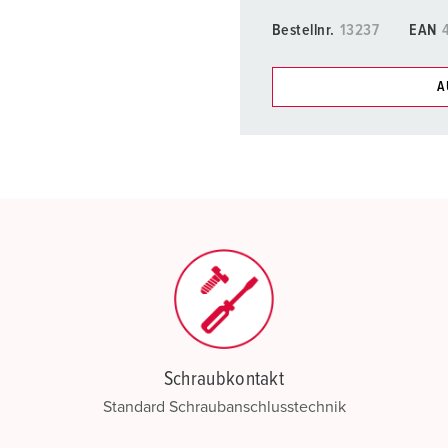
Bestellnr.
13237
EAN
A
Unsere Produkte können Si
Listen verwalten.
Meine Liste
(0)
N
Schraubkontakt
Standard Schraubanschlusstechnik