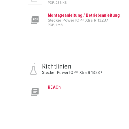
PDF, 235 KB
u
s
Montageanleitung / Betriebsanleitung
w
Stecker PowerTOP® Xtra R 13237
a
PDF, 1 MB
h
l
Richtlinien
Stecker PowerTOP® Xtra R 13237
REACh