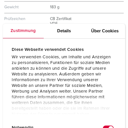
Gewicht
183 g
Prüfzeichen
CB Zertifikat
VDE
EAC
Details
Über Cookies
Zustimmung
CQC
Diese Webseite verwendet Cookies
Wir verwenden Cookies, um Inhalte und Anzeigen
zu personalisieren, Funktionen für soziale Medien
anbieten zu können und die Zugriffe auf unsere
Website zu analysieren. Außerdem geben wir
Informationen zu Ihrer Verwendung unserer
Website an unsere Partner für soziale Medien,
Werbung und Analysen weiter. Unsere Partner
führen diese Informationen möglicherweise mit
weiteren Daten zusammen, die Sie ihnen
bereitgestellt haben oder die sie im Rahmen Ihrer
Nutzung der Dienste gesammelt haben.
E
Datenschutzerklärung
Impressum
Notwendig