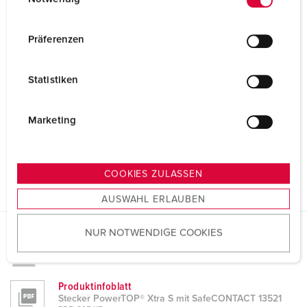
i
n
w
Präferenzen
i
l
Statistiken
l
i
g
Marketing
u
n
g
COOKIES ZULASSEN
s
AUSWAHL ERLAUBEN
a
u
NUR NOTWENDIGE COOKIES
s
Planungsdaten & Downloads
w
Stecker PowerTOP® Xtra S mit SafeCONTACT 13521
a
h
Produktinfoblatt
Stecker PowerTOP® Xtra S mit SafeCONTACT 13521
l