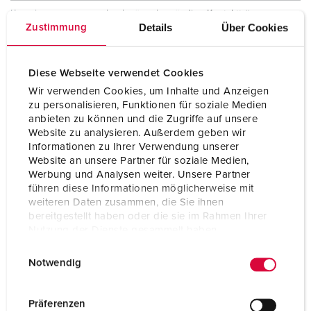
Kontakt
hochwärmebeständige Kontaktträger
vernickelte Kontakte
Details
Über Cookies
Zustimmung
Schutzart
IP67 / IP69
Diese Webseite verwendet Cookies
Gewicht
280 g
Wir verwenden Cookies, um Inhalte und Anzeigen
zu personalisieren, Funktionen für soziale Medien
Prüfzeichen
CB Zertifikat
anbieten zu können und die Zugriffe auf unsere
VDE
Website zu analysieren. Außerdem geben wir
CQC
Informationen zu Ihrer Verwendung unserer
Website an unsere Partner für soziale Medien,
Werbung und Analysen weiter. Unsere Partner
führen diese Informationen möglicherweise mit
weiteren Daten zusammen, die Sie ihnen
bereitgestellt haben oder die sie im Rahmen Ihrer
Nutzung der Dienste gesammelt haben.
E
Datenschutzerklärung
Impressum
Notwendig
i
n
w
Präferenzen