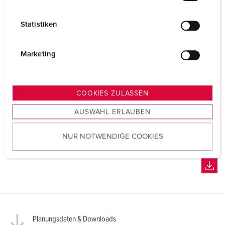
i
l
Statistiken
l
i
g
Marketing
u
n
g
COOKIES ZULASSEN
s
AUSWAHL ERLAUBEN
a
u
NUR NOTWENDIGE COOKIES
s
w
a
h
l
Planungsdaten & Downloads