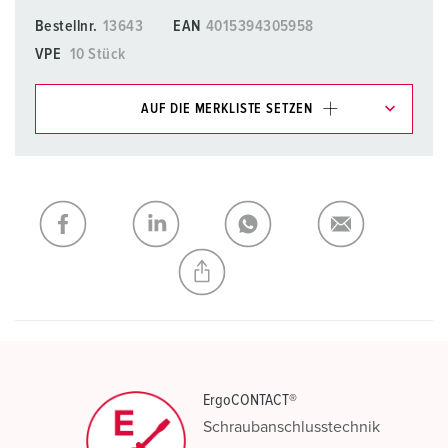
Bestellnr.
13643
EAN
4015394305958
VPE
10 Stück
AUF DIE MERKLISTE SETZEN
Unsere Produkte können Sie im Bereich
Merkliste/Warenkorb in verschiedenen Listen verwalten.
Meine Liste
(0)
HINZUFÜGEN
NEUE LISTE ERSTELLEN
ErgoCONTACT®
Schraubanschlusstechnik