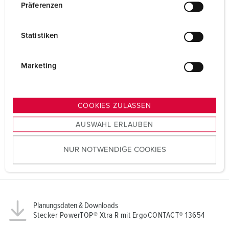
w
Präferenzen
i
l
Statistiken
l
i
g
Marketing
u
n
g
COOKIES ZULASSEN
s
AUSWAHL ERLAUBEN
a
u
NUR NOTWENDIGE COOKIES
s
w
a
h
l
Planungsdaten & Downloads
Stecker PowerTOP® Xtra R mit ErgoCONTACT® 13654