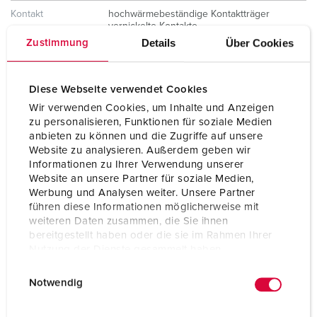
Kontakt
hochwärmebeständige Kontaktträger
vernickelte Kontakte
Details
Über Cookies
Zustimmung
Schutzart
IP67 / IP69
Gewicht
390 g
Diese Webseite verwendet Cookies
Wir verwenden Cookies, um Inhalte und Anzeigen
Prüfzeichen
VDE
zu personalisieren, Funktionen für soziale Medien
anbieten zu können und die Zugriffe auf unsere
Website zu analysieren. Außerdem geben wir
Informationen zu Ihrer Verwendung unserer
Website an unsere Partner für soziale Medien,
Werbung und Analysen weiter. Unsere Partner
führen diese Informationen möglicherweise mit
weiteren Daten zusammen, die Sie ihnen
bereitgestellt haben oder die sie im Rahmen Ihrer
Nutzung der Dienste gesammelt haben.
E
Datenschutzerklärung
Impressum
Notwendig
i
n