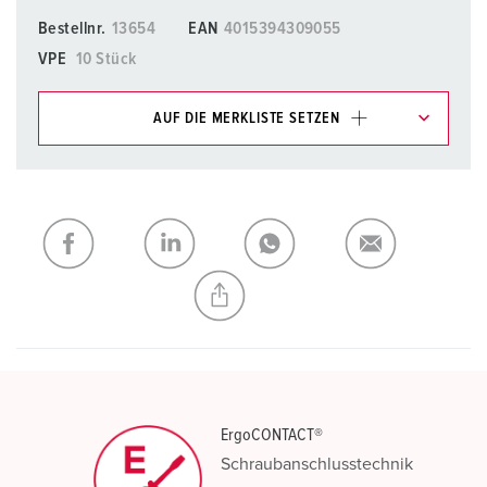
Bestellnr.
13654
EAN
4015394309055
VPE
10 Stück
AUF DIE MERKLISTE SETZEN
Unsere Produkte können Sie im Bereich
Merkliste/Warenkorb in verschiedenen Listen verwalten.
Meine Liste
(0)
HINZUFÜGEN
NEUE LISTE ERSTELLEN
ErgoCONTACT®
Schraubanschlusstechnik