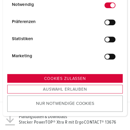
Notwendig
i
n
w
Präferenzen
i
l
Statistiken
l
i
g
Marketing
u
n
g
COOKIES ZULASSEN
s
AUSWAHL ERLAUBEN
a
u
NUR NOTWENDIGE COOKIES
s
w
Planungsdaten & Downloads
a
Stecker PowerTOP® Xtra R mit ErgoCONTACT® 13676
h