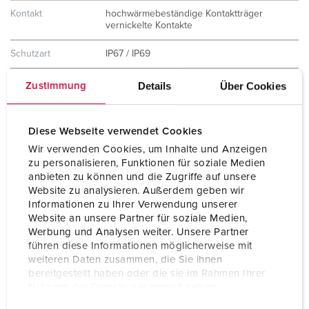
Kontakt
hochwärmebeständige Kontaktträger
vernickelte Kontakte
Schutzart
IP67 / IP69
Gewicht
360 g
Details
Über Cookies
Zustimmung
Prüfzeichen
VDE
Diese Webseite verwendet Cookies
Wir verwenden Cookies, um Inhalte und Anzeigen
zu personalisieren, Funktionen für soziale Medien
anbieten zu können und die Zugriffe auf unsere
Website zu analysieren. Außerdem geben wir
Informationen zu Ihrer Verwendung unserer
Website an unsere Partner für soziale Medien,
Werbung und Analysen weiter. Unsere Partner
führen diese Informationen möglicherweise mit
weiteren Daten zusammen, die Sie ihnen
bereitgestellt haben oder die sie im Rahmen Ihrer
Nutzung der Dienste gesammelt haben.
E
Datenschutzerklärung
Impressum