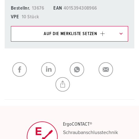
Bestellnr.
13676
EAN
4015394308966
VPE
10 Stück
AUF DIE MERKLISTE SETZEN
Unsere Produkte können Sie im Bereich
Merkliste/Warenkorb in verschiedenen Listen verwalten.
Meine Liste
(0)
HINZUFÜGEN
NEUE LISTE ERSTELLEN
ErgoCONTACT®
Schraubanschlusstechnik