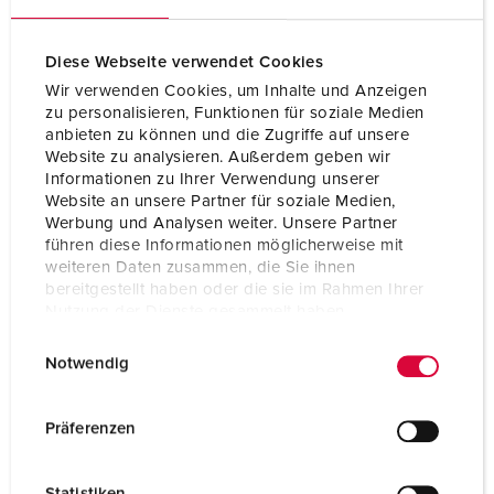
Technische Daten
Anbausteckdose 1383
Diese Webseite verwendet Cookies
Ampere
16 A
Wir verwenden Cookies, um Inhalte und Anzeigen
zu personalisieren, Funktionen für soziale Medien
Pole
5 p
anbieten zu können und die Zugriffe auf unsere
Website zu analysieren. Außerdem geben wir
Volt
400 V
Informationen zu Ihrer Verwendung unserer
Website an unsere Partner für soziale Medien,
Uhrzeitstellung
6 h
Werbung und Analysen weiter. Unsere Partner
führen diese Informationen möglicherweise mit
weiteren Daten zusammen, die Sie ihnen
Hertz
50-60 Hz
bereitgestellt haben oder die sie im Rahmen Ihrer
Nutzung der Dienste gesammelt haben.
Anschlusstechnik
Schraubkontakt
E
Datenschutzerklärung
Impressum
Kontakt
standard
Notwendig
i
n
Schutzart
IP44
w
Präferenzen
Flansch
72x65 mm
i
l
Statistiken