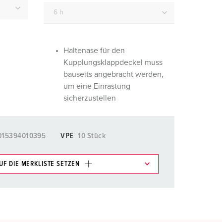
euerwehr und Katastrophenschutz
ür Kühlcontainer
kte
amping
Haltenase für den
Kupplungsklappdeckel muss
M
bauseits angebracht werden,
um eine Einrastung
eranstaltungstechnik
sicherzustellen
015394010395
VPE
10 Stück
UF DIE MERKLISTE SETZEN
e im Bereich Merkliste/Warenkorb in verschiedenen
HINZUFÜGEN