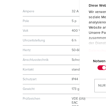
Diese Web
Ampere
32 A
Wir verwen
soziale Me
Pole
5 p
analysier
Website an
Volt
400 V
Unsere Par
zusammen, 
Uhrzeitstellung
6 h
der Diens
Hertz
50-60 Hz
Datenschu
E
Anschlusstechnik
Schraubkontakt
i
Notwen
n
Kontakt
standard
w
i
Schutzart
IP44
l
NUR
Gewicht
173 g
l
i
Prüfzeichen
VDE (ÜG)
g
EAC