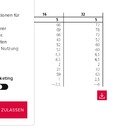
ionen für
rer
r.
aten
r Nutzung
keting
 ZULASSEN