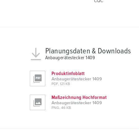
u
CQC
n
g
s
a
u
s
Planungsdaten & Downloads
w
Anbaugerätestecker 1409
a
h
Produktinfoblatt
l
Anbaugerätestecker 1409
PDF, 121 KB
Maßzeichnung Hochformat
Anbaugerätestecker 1409
PNG, 46 KB