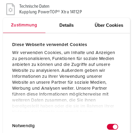
Technische Daten
Kupplung PowerTOP® Xtra 14112P
Details
Über Cookies
Zustimmung
Ampere
63 A
Pole
5 p
Diese Webseite verwendet Cookies
Volt
400 V
Wir verwenden Cookies, um Inhalte und Anzeigen
zu personalisieren, Funktionen für soziale Medien
Uhrzeitstellung
6 h
anbieten zu können und die Zugriffe auf unsere
Website zu analysieren. Außerdem geben wir
Hertz
50-60 Hz
Informationen zu Ihrer Verwendung unserer
Website an unsere Partner für soziale Medien,
Anschlusstechnik
Schraubkontakt
Werbung und Analysen weiter. Unsere Partner
führen diese Informationen möglicherweise mit
Kontakt
hochwärmebeständige Kontaktträger
weiteren Daten zusammen, die Sie ihnen
X-CONTACT®
bereitgestellt haben oder die sie im Rahmen Ihrer
Nutzung der Dienste gesammelt haben.
Schutzart
IP54
E
Datenschutzerklärung
Impressum
Notwendig
i
Gewicht
860 g