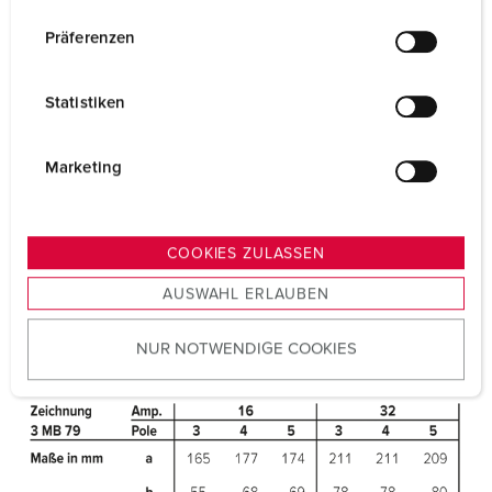
n
Prüfzeichen
CB Zertifikat
w
Präferenzen
VDE
i
CQC
l
Statistiken
l
i
g
Marketing
u
n
g
COOKIES ZULASSEN
s
AUSWAHL ERLAUBEN
a
u
NUR NOTWENDIGE COOKIES
s
w
a
h
l