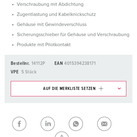
Verschraubung mit Abdichtung
Zugentlastung und Kabelknickschutz
Gehäuse mit Gewindeverschluss
Sicherungsschieber für Gehäuse und Verschraubung
Produkte mit Pilotkontakt
Bestellnr.
14112P
EAN
4015394238171
VPE
5 Stück
AUF DIE MERKLISTE SETZEN
Unsere Produkte können Sie im Bereich
Merkliste/Warenkorb in verschiedenen Listen verwalten.
Meine Liste
(0)
HINZUFÜGEN
NEUE LISTE ERSTELLEN