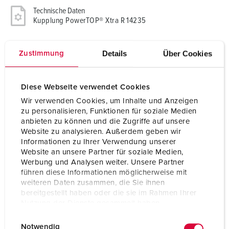
Technische Daten
Kupplung PowerTOP® Xtra R 14235
Ampere
125 A
Details
Über Cookies
Zustimmung
Pole
5 p
Diese Webseite verwendet Cookies
Volt
400 V
Wir verwenden Cookies, um Inhalte und Anzeigen
Uhrzeitstellung
6 h
zu personalisieren, Funktionen für soziale Medien
anbieten zu können und die Zugriffe auf unsere
Hertz
50-60 Hz
Website zu analysieren. Außerdem geben wir
Informationen zu Ihrer Verwendung unserer
Anschlusstechnik
Schraubkontakt
Website an unsere Partner für soziale Medien,
Werbung und Analysen weiter. Unsere Partner
Kontakt
hochwärmebeständige Kontaktträger
führen diese Informationen möglicherweise mit
vernickelte Kontakte
weiteren Daten zusammen, die Sie ihnen
X-CONTACT®
bereitgestellt haben oder die sie im Rahmen Ihrer
Nutzung der Dienste gesammelt haben.
Schutzart
IP67
E
Datenschutzerklärung
Impressum
Notwendig