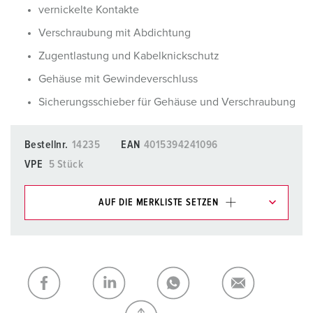
vernickelte Kontakte
Verschraubung mit Abdichtung
Zugentlastung und Kabelknickschutz
Gehäuse mit Gewindeverschluss
Sicherungsschieber für Gehäuse und Verschraubung
Bestellnr.
14235
EAN
4015394241096
VPE
5 Stück
AUF DIE MERKLISTE SETZEN
Unsere Produkte können Sie im Bereich
Merkliste/Warenkorb in verschiedenen Listen verwalten.
Meine Liste
(0)
HINZUFÜGEN
NEUE LISTE ERSTELLEN