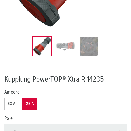
Kupplung PowerTOP® Xtra R 14235
Ampere
63 A
125 A
Pole