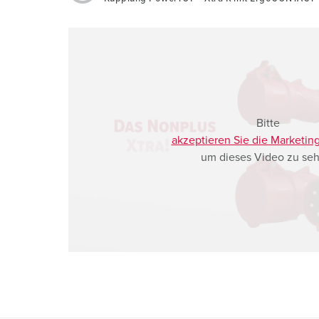
a
h
l
Bitte
akzeptieren Sie die Marketin
um dieses Video zu seh