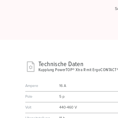
S
Technische Daten
Kupplung PowerTOP® Xtra R mit ErgoCONTACT
Ampere
16 A
Pole
5 p
Volt
440-460 V