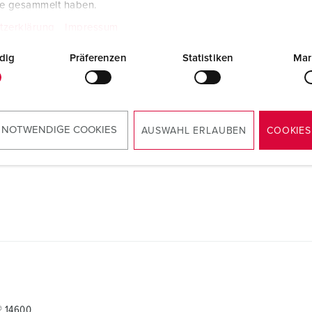
te gesammelt haben.
tzerklärung
Impressum
® 14600
dig
Präferenzen
Statistiken
Mar
Montageanleitung / Betriebsanleitung
Kupplung PowerTOP® Xtra R mit
ErgoCONTACT® 14600
 NOTWENDIGE COOKIES
PDF, 2 MB
AUSWAHL ERLAUBEN
COOKIES
® 14600