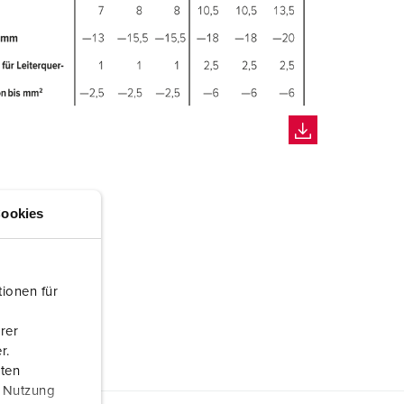
ookies
ionen für
rer
r.
aten
r Nutzung