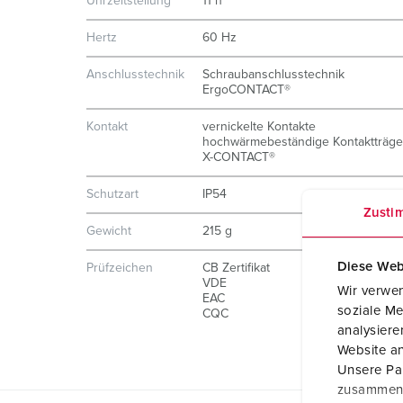
Uhrzeitstellung
11 h
Hertz
60 Hz
Anschlusstechnik
Schraubanschlusstechnik
ErgoCONTACT®
Kontakt
vernickelte Kontakte
hochwärmebeständige Kontaktträge
X-CONTACT®
Schutzart
IP54
Zusti
Gewicht
215 g
Diese Web
Prüfzeichen
CB Zertifikat
VDE
Wir verwen
EAC
soziale Me
CQC
analysier
Website an
Unsere Par
zusammen, 