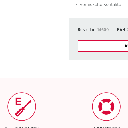
vernickelte Kontakte
Bestellnr.
14600
EAN
A
Unsere Produkte können Si
Listen verwalten.
Meine Liste
(0)
N