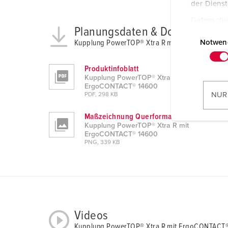
der Diens
Datenschu
Planungsdaten & Downloads
E
i
Kupplung PowerTOP® Xtra R mit ErgoCONTACT
Notwen
n
w
Produktinfoblatt
Kupplung PowerTOP® Xtra R mit
i
ErgoCONTACT® 14600
l
NUR
PDF, 298 KB
l
i
Maßzeichnung Querformat
Kupplung PowerTOP® Xtra R mit
g
ErgoCONTACT® 14600
u
PNG, 339 KB
n
g
s
a
u
Videos
s
w
Kupplung PowerTOP® Xtra R mit ErgoCONTACT