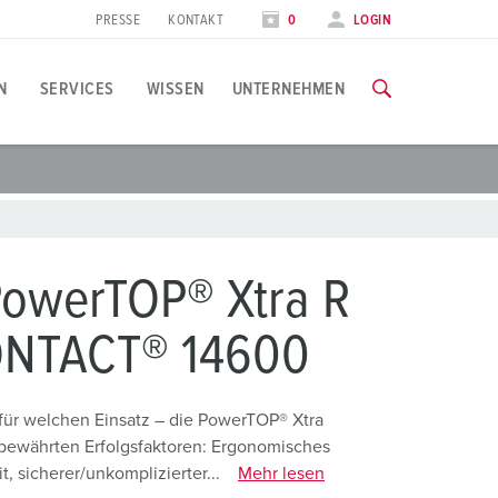
PRESSE
KONTAKT
0
LOGIN
N
SERVICES
WISSEN
UNTERNEHMEN
nwendungsspezifisch
chulungen & Werksbesuche
vents & Termine
lle Informationen über unsere Schulungen und Werksbesuche 
ebensmittelindustrie
essetermine
PowerTOP® Xtra R
indkraft
ZU DEN SCHULUNGEN
ONTACT® 14600
arriere
utomobilindustrie
rbeiten bei MENNEKES
ogistikcenter
für welchen Einsatz – die PowerTOP® Xtra
bewährten Erfolgsfaktoren: Ergonomisches
echenzentren
, sicherer/unkomplizierter...
Mehr lesen