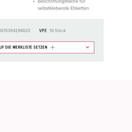
Beschriftungsfläche für
selbstklebende Etiketten
4015394294023
VPE
10 Stück
UF DIE MERKLISTE SETZEN
e im Bereich Merkliste/Warenkorb in verschiedenen
HINZUFÜGEN
EUE LISTE ERSTELLEN