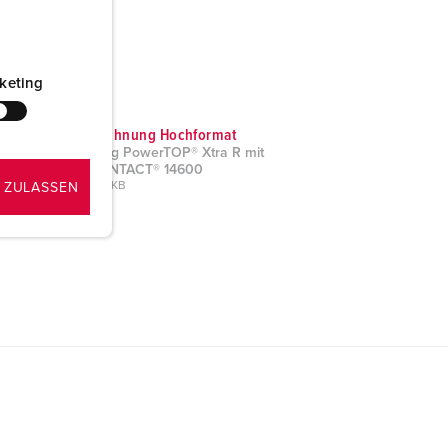
keting
Maßzeichnung Hochformat
Kupplung PowerTOP® Xtra R mit
ErgoCONTACT® 14600
PNG, 189 KB
 ZULASSEN