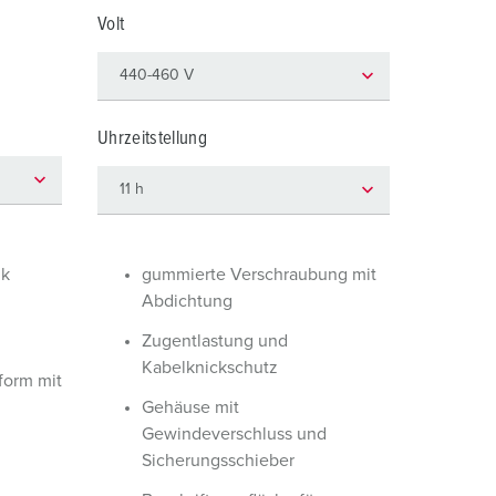
euerwehr und Katastrophenschutz
Volt
ür Kühlcontainer
kte
amping
Uhrzeitstellung
M
eranstaltungstechnik
ik
gummierte Verschraubung mit
Abdichtung
Zugentlastung und
Kabelknickschutz
orm mit
Gehäuse mit
Gewindeverschluss und
Sicherungsschieber