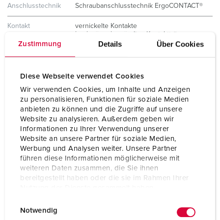
Anschlusstechnik
Schraubanschlusstechnik ErgoCONTACT®
Kontakt
vernickelte Kontakte
hochwärmebeständige Kontaktträger
Details
Über Cookies
Zustimmung
Schutzart
IP67 / IP69
Gewicht
290 g
Diese Webseite verwendet Cookies
Wir verwenden Cookies, um Inhalte und Anzeigen
Prüfzeichen
VDE
zu personalisieren, Funktionen für soziale Medien
anbieten zu können und die Zugriffe auf unsere
Website zu analysieren. Außerdem geben wir
Informationen zu Ihrer Verwendung unserer
Website an unsere Partner für soziale Medien,
Werbung und Analysen weiter. Unsere Partner
führen diese Informationen möglicherweise mit
weiteren Daten zusammen, die Sie ihnen
bereitgestellt haben oder die sie im Rahmen Ihrer
Nutzung der Dienste gesammelt haben.
E
Datenschutzerklärung
Impressum
Notwendig
i