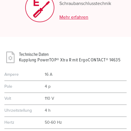
Schraubanschlusstechnik
Mehr erfahren
Technische Daten
Kupplung PowerTOP® Xtra R mit ErgoCONTACT® 14635
Ampere
16 A
Pole
4 p
Volt
110 V
Uhrzeitstellung
4 h
Hertz
50-60 Hz