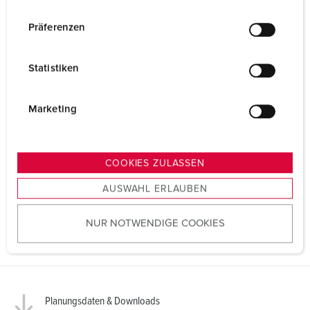
n
w
Präferenzen
i
l
Statistiken
l
i
g
Marketing
u
n
g
COOKIES ZULASSEN
s
AUSWAHL ERLAUBEN
a
u
NUR NOTWENDIGE COOKIES
s
w
a
h
l
Planungsdaten & Downloads