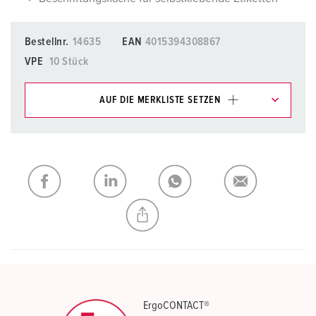
Bestellnr.
14635
EAN
4015394308867
VPE
10 Stück
AUF DIE MERKLISTE SETZEN
Unsere Produkte können Sie im Bereich
Merkliste/Warenkorb in verschiedenen Listen verwalten.
Meine Liste
(0)
HINZUFÜGEN
NEUE LISTE ERSTELLEN
ErgoCONTACT®