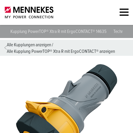
Kupplung PowerTOP® Xtra R mit ErgoCONTACT® 14635
Technische
Alle Kupplungen anzeigen
/
Alle Kupplung PowerTOP® Xtra R mit ErgoCONTACT® anzeigen