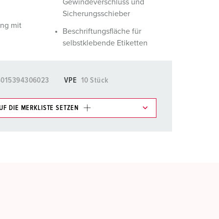
Gewindeverschluss und
Sicherungsschieber
ng mit
Beschriftungsfläche für
selbstklebende Etiketten
4015394306023
VPE
10 Stück
UF DIE MERKLISTE SETZEN
e im Bereich Merkliste/Warenkorb in verschiedenen
HINZUFÜGEN
EUE LISTE ERSTELLEN