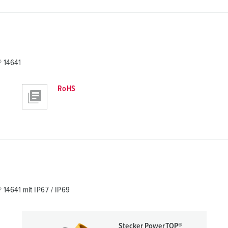
 14641
RoHS
14641 mit IP67 / IP69
Stecker PowerTOP®