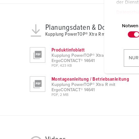
der Diens
Datenschu
E
i
Planungsdaten & Downloads
Notwen
n
Kupplung PowerTOP® Xtra R mit ErgoCONTACT®
w
i
Produktinfoblatt
l
Kupplung PowerTOP® Xtra R mit
NUR
ErgoCONTACT® 14641
l
PDF, 423 KB
i
g
Montageanleitung / Betriebsanleitung
Kupplung PowerTOP® Xtra R mit
u
ErgoCONTACT® 14641
n
PDF, 2 MB
g
s
a
u
s
w