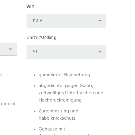
euerwehr und Katastrophenschutz
Volt
ür Kühlcontainer
kte
amping
Uhrzeitstellung
M
eranstaltungstechnik
ik
gummierter Bajonettring
abgedichtet gegen Staub,
zeitweiliges Untertauchen und
Hochdruckreinigung
orm mit
Zugentlastung und
Kabelknickschutz
Gehäuse mit