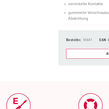
vernickelte Kontakte
gummierte Verschraubu
Abdichtung
Bestellnr.
14641
EAN
A
Unsere Produkte können Si
Listen verwalten.
Meine Liste
(0)
N