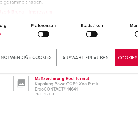
te gesammelt haben.
tzerklärung
Impressum
dig
Präferenzen
Statistiken
Mar
 14641
CAD-Daten STP
Kupplung PowerTOP® Xtra R mit
 NOTWENDIGE COOKIES
AUSWAHL ERLAUBEN
COOKIES
ErgoCONTACT® 14641
ZIP, 5 MB
Maßzeichnung Hochformat
Kupplung PowerTOP® Xtra R mit
ErgoCONTACT® 14641
PNG, 160 KB