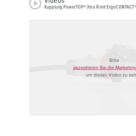
Videos
a
Kupplung PowerTOP® Xtra R mit ErgoCONTACT®
h
l
Bitte
akzeptieren Sie die Marketin
um dieses Video zu seh