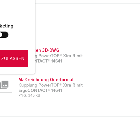
keting
CAD-Daten 3D-DWG
Kupplung PowerTOP® Xtra R mit
 ZULASSEN
ErgoCONTACT® 14641
ZIP, 5 MB
Maßzeichnung Querformat
Kupplung PowerTOP® Xtra R mit
ErgoCONTACT® 14641
PNG, 345 KB