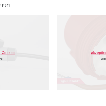
 14641
g-Cookies
akzeptie
en.
um