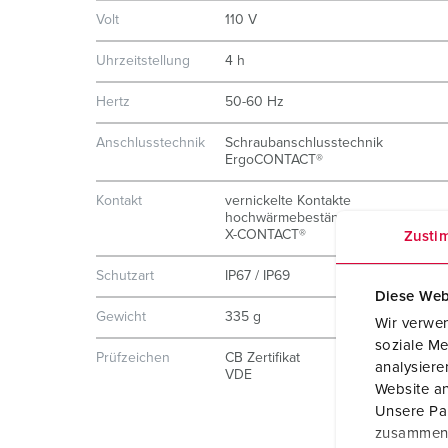
Volt
110 V
Uhrzeitstellung
4 h
Hertz
50-60 Hz
Anschlusstechnik
Schraubanschlusstechnik
ErgoCONTACT®
Kontakt
vernickelte Kontakte
hochwärmebeständige Kontaktträge
X-CONTACT®
Zusti
Schutzart
IP67 / IP69
Diese Web
Gewicht
335 g
Wir verwen
soziale Me
Prüfzeichen
CB Zertifikat
analysier
VDE
Website an
Unsere Par
zusammen, 