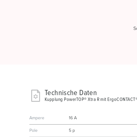
S
Technische Daten
Kupplung PowerTOP® Xtra R mit ErgoCONTACT®
Ampere
16 A
Pole
5 p