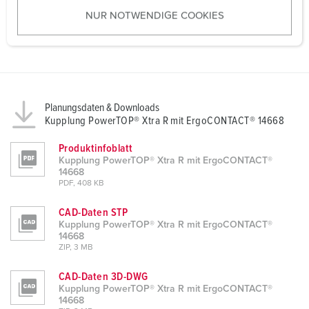
u
NUR NOTWENDIGE COOKIES
s
w
a
h
l
Planungsdaten & Downloads
Kupplung PowerTOP® Xtra R mit ErgoCONTACT® 14668
Produktinfoblatt
Kupplung PowerTOP® Xtra R mit ErgoCONTACT®
14668
PDF, 408 KB
CAD-Daten STP
Kupplung PowerTOP® Xtra R mit ErgoCONTACT®
14668
ZIP, 3 MB
CAD-Daten 3D-DWG
Kupplung PowerTOP® Xtra R mit ErgoCONTACT®
14668