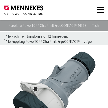
Kupplung PowerTOP® Xtra R mit ErgoCONTACT® 14668
Technische
Alle Nach Trenntransformator, 12 h anzeigen
/
Alle Kupplung PowerTOP® Xtra R mit ErgoCONTACT® anzeigen