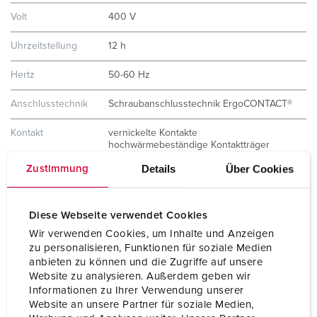
Volt
400 V
Uhrzeitstellung
12 h
Hertz
50-60 Hz
Anschlusstechnik
Schraubanschlusstechnik ErgoCONTACT®
Kontakt
vernickelte Kontakte
hochwärmebeständige Kontaktträger
X-CONTACT®
Details
Über Cookies
Zustimmung
Schutzart
IP67 / IP69
Diese Webseite verwendet Cookies
Gewicht
240 g
Wir verwenden Cookies, um Inhalte und Anzeigen
Prüfzeichen
CB Zertifikat
zu personalisieren, Funktionen für soziale Medien
VDE
anbieten zu können und die Zugriffe auf unsere
Website zu analysieren. Außerdem geben wir
Informationen zu Ihrer Verwendung unserer
Website an unsere Partner für soziale Medien,