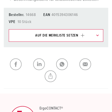
Bestellnr.
14668
EAN
4015394306146
VPE
10 Stück
AUF DIE MERKLISTE SETZEN
Unsere Produkte können Sie im Bereich
Merkliste/Warenkorb in verschiedenen Listen verwalten.
Meine Liste
(0)
HINZUFÜGEN
NEUE LISTE ERSTELLEN
ErgoCONTACT®