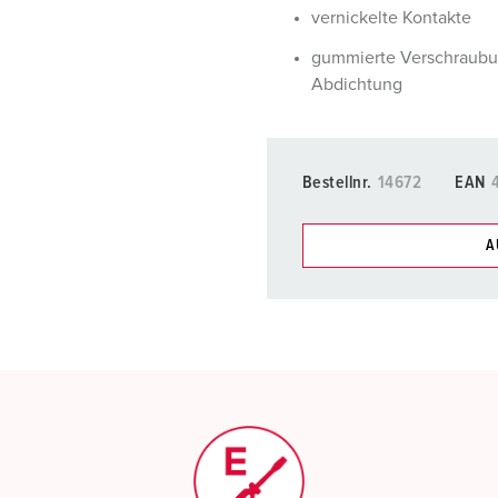
vernickelte Kontakte
gummierte Verschraubu
Abdichtung
Bestellnr.
14672
EAN
A
Unsere Produkte können Si
Listen verwalten.
Meine Liste
(0)
N