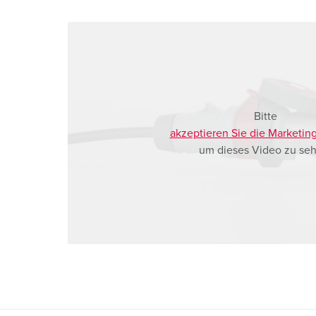
a
h
l
Bitte
akzeptieren Sie die Marketin
um dieses Video zu seh