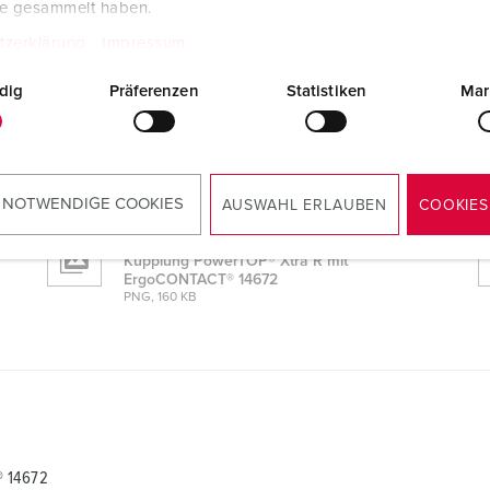
te gesammelt haben.
tzerklärung
Impressum
® 14672
dig
Präferenzen
Statistiken
Mar
CAD-Daten STP
Kupplung PowerTOP® Xtra R mit
ErgoCONTACT® 14672
ZIP, 3 MB
 NOTWENDIGE COOKIES
AUSWAHL ERLAUBEN
COOKIES
Maßzeichnung Hochformat
Kupplung PowerTOP® Xtra R mit
ErgoCONTACT® 14672
PNG, 160 KB
® 14672