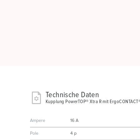
Technische Daten
Kupplung PowerTOP® Xtra R mit ErgoCONTACT
Ampere
16 A
Pole
4 p