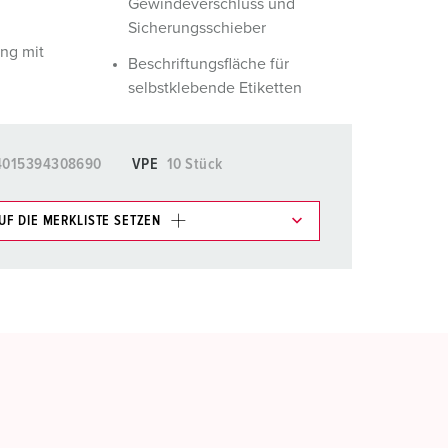
Gewindeverschluss und
Sicherungsschieber
ng mit
Beschriftungsfläche für
selbstklebende Etiketten
4015394308690
VPE
10 Stück
UF DIE MERKLISTE SETZEN
e im Bereich Merkliste/Warenkorb in verschiedenen
HINZUFÜGEN
EUE LISTE ERSTELLEN