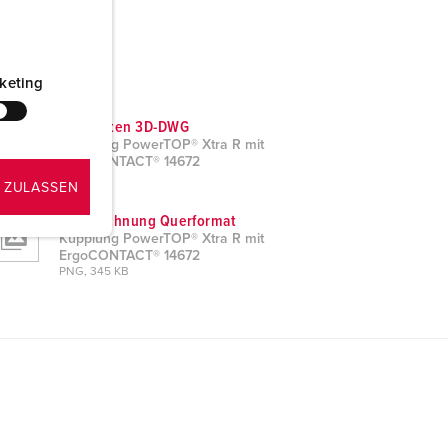
keting
CAD-Daten 3D-DWG
Kupplung PowerTOP® Xtra R mit
ErgoCONTACT® 14672
ZIP, 3 MB
 ZULASSEN
Maßzeichnung Querformat
Kupplung PowerTOP® Xtra R mit
ErgoCONTACT® 14672
PNG, 345 KB