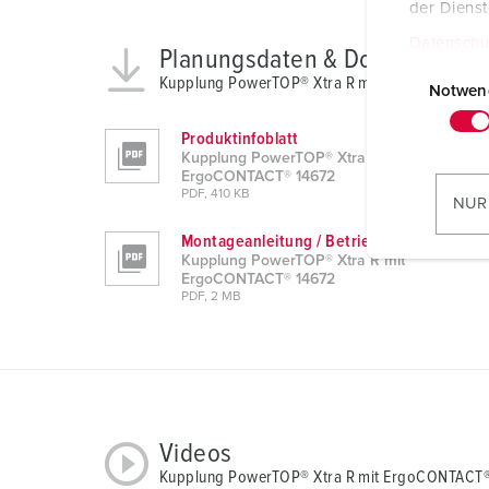
der Diens
Datenschu
Planungsdaten & Downloads
E
Kupplung PowerTOP® Xtra R mit ErgoCONTACT
i
Notwen
n
Produktinfoblatt
w
Kupplung PowerTOP® Xtra R mit
i
ErgoCONTACT® 14672
l
PDF, 410 KB
NUR
l
Montageanleitung / Betriebsanleitung
i
Kupplung PowerTOP® Xtra R mit
g
ErgoCONTACT® 14672
PDF, 2 MB
u
n
g
s
a
u
Videos
s
Kupplung PowerTOP® Xtra R mit ErgoCONTACT
w