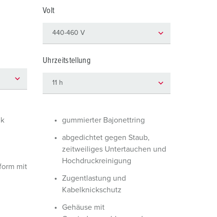
euerwehr und Katastrophenschutz
Volt
ür Kühlcontainer
kte
amping
Uhrzeitstellung
M
eranstaltungstechnik
ik
gummierter Bajonettring
abgedichtet gegen Staub,
zeitweiliges Untertauchen und
Hochdruckreinigung
orm mit
Zugentlastung und
Kabelknickschutz
Gehäuse mit