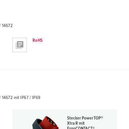
® 14672
RoHS
14672 mit IP67 / IP69
Stecker PowerTOP®
Xtra R mit
ErgoCONTACT®