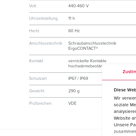
Volt
440-460 V
Uhrzeitstellung
11 h
Hertz
60 Hz
Anschlusstechnik
Schraubanschlusstechnik
ErgoCONTACT®
Kontakt
vernickelte Kontakte
hochwärmebeständige Kontaktträge
Zusti
Schutzart
IP67 / IP69
Diese Web
Gewicht
290 g
Wir verwen
Prüfzeichen
VDE
soziale Me
analysier
Website an
Unsere Par
zusammen, 