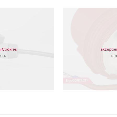
g-Cookies
akzeptie
en.
um