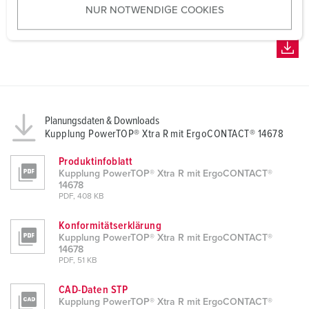
NUR NOTWENDIGE COOKIES
s
w
a
h
l
Planungsdaten & Downloads
Kupplung PowerTOP® Xtra R mit ErgoCONTACT® 14678
Produktinfoblatt
Kupplung PowerTOP® Xtra R mit ErgoCONTACT®
14678
PDF, 408 KB
Konformitätserklärung
Kupplung PowerTOP® Xtra R mit ErgoCONTACT®
14678
PDF, 51 KB
CAD-Daten STP
Kupplung PowerTOP® Xtra R mit ErgoCONTACT®