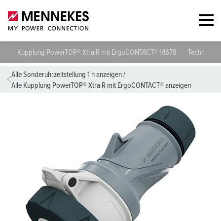
Kupplung PowerTOP® Xtra R mit ErgoCONTACT® 14678
Technische
Alle Sonderuhrzeitstellung 1 h anzeigen
/
Alle Kupplung PowerTOP® Xtra R mit ErgoCONTACT® anzeigen