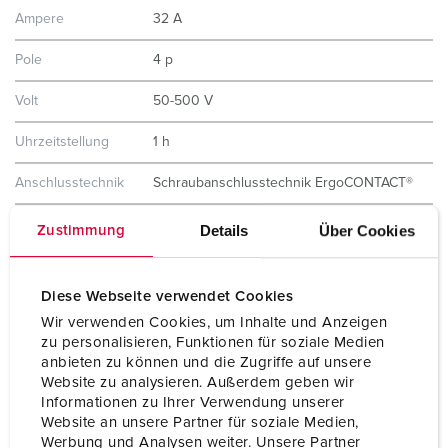
Ampere
32 A
Pole
4 p
Volt
50-500 V
Uhrzeitstellung
1 h
Anschlusstechnik
Schraubanschlusstechnik ErgoCONTACT®
Kontakt
vernickelte Kontakte
Details
Über Cookies
Zustimmung
hochwärmebeständige Kontaktträger
X-CONTACT®
Diese Webseite verwendet Cookies
Schutzart
IP67 / IP69
Wir verwenden Cookies, um Inhalte und Anzeigen
Gewicht
460 g
zu personalisieren, Funktionen für soziale Medien
anbieten zu können und die Zugriffe auf unsere
Prüfzeichen
VDE
Website zu analysieren. Außerdem geben wir
Informationen zu Ihrer Verwendung unserer
Website an unsere Partner für soziale Medien,
Werbung und Analysen weiter. Unsere Partner