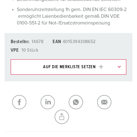
Sonderuhrzeitstellung 1h gem. DIN EN IEC 60309-2
ermöglicht Laienbedienbarkeit gemäß DIN VDE
0100-551-2 für Not-/Ersatzstromeinspeisung
Bestellnr.
14678
EAN
4015394308652
VPE
10 Stück
AUF DIE MERKLISTE SETZEN
Unsere Produkte können Sie im Bereich
Merkliste/Warenkorb in verschiedenen Listen verwalten.
Meine Liste
(0)
HINZUFÜGEN
NEUE LISTE ERSTELLEN