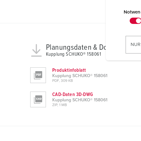
E
i
Notwen
n
w
i
l
NUR
Planungsdaten & Downloads
l
Kupplung SCHUKO® 158061
i
g
Produktinfoblatt
u
Kupplung SCHUKO® 158061
n
PDF, 309 KB
g
CAD-Daten 3D-DWG
s
Kupplung SCHUKO® 158061
a
ZIP, 1 MB
u
s
w
a
h