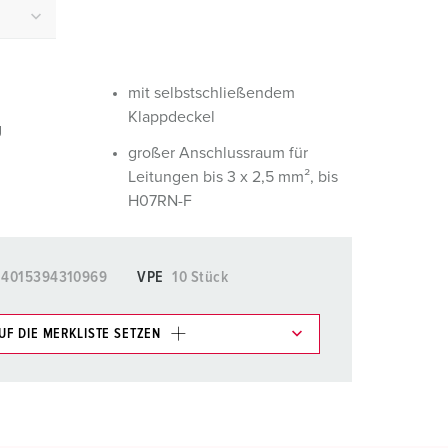
euerwehr und Katastrophenschutz
ür Kühlcontainer
mit selbstschließendem
kte
amping
Klappdeckel
g
M
großer Anschlussraum für
Leitungen bis 3 x 2,5 mm², bis
eranstaltungstechnik
H07RN-F
4015394310969
VPE
10 Stück
UF DIE MERKLISTE SETZEN
e im Bereich Merkliste/Warenkorb in verschiedenen
HINZUFÜGEN