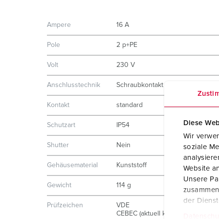
Ampere
16 A
Pole
2 p+PE
Volt
230 V
Anschlusstechnik
Schraubkontakt
Zusti
Kontakt
standard
Diese Web
Schutzart
IP54
Wir verwen
Shutter
Nein
soziale Me
analysier
Gehäusematerial
Kunststoff
Website an
Unsere Par
Gewicht
114 g
zusammen, 
der Diens
Prüfzeichen
VDE
CEBEC (aktuell keine Zulassung)
Datenschu