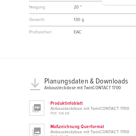
i
Neigung
20 °
g
u
Gewicht
130 g
n
g
Prüfzeichen
EAC
s
a
u
s
w
a
Planungsdaten & Downloads
h
Anbausteckdose mit TwinCONTACT 1700
l
Produktinfoblatt
Anbausteckdose mit TwinCONTACT 1700
PDF, 106 KB
Maßzeichnung Querformat
Anbausteckdose mit TwinCONTACT 1700