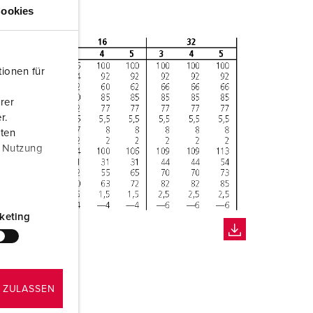
ookies
ionen für
rer
r.
aten
r Nutzung
keting
 ZULASSEN