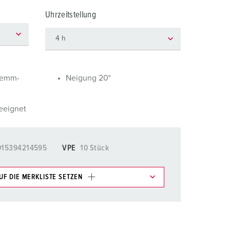
euerwehr und Katastrophenschutz
Uhrzeitstellung
ür Kühlcontainer
kte
amping
M
lemm-
Neigung 20°
eranstaltungstechnik
eeignet
015394214595
VPE
10 Stück
UF DIE MERKLISTE SETZEN
e im Bereich Merkliste/Warenkorb in verschiedenen
HINZUFÜGEN