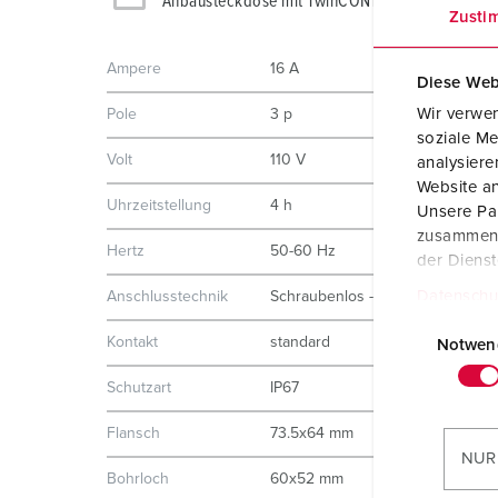
Anbausteckdose mit TwinCONTACT 1700
Zusti
Ampere
16 A
Diese Web
Wir verwen
Pole
3 p
soziale Me
Volt
110 V
analysier
Website an
Uhrzeitstellung
4 h
Unsere Par
zusammen, 
Hertz
50-60 Hz
der Diens
Datenschu
Anschlusstechnik
Schraubenlos - TwinCONTACT
E
Kontakt
standard
i
Notwen
n
Schutzart
IP67
w
i
Flansch
73.5x64 mm
l
NUR
l
Bohrloch
60x52 mm