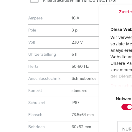
Anbausteckdose mit TwinCONTACT 1701
Zusti
Ampere
16 A
Diese Web
Pole
3 p
Wir verwen
Volt
230 V
soziale Me
analysier
Uhrzeitstellung
6 h
Website an
Unsere Par
Hertz
50-60 Hz
zusammen, 
der Diens
Anschlusstechnik
Schraubenlos - TwinCONTACT
Datenschu
Kontakt
standard
E
i
Notwen
Schutzart
IP67
n
w
Flansch
73.5x64 mm
i
l
Bohrloch
60x52 mm
NUR