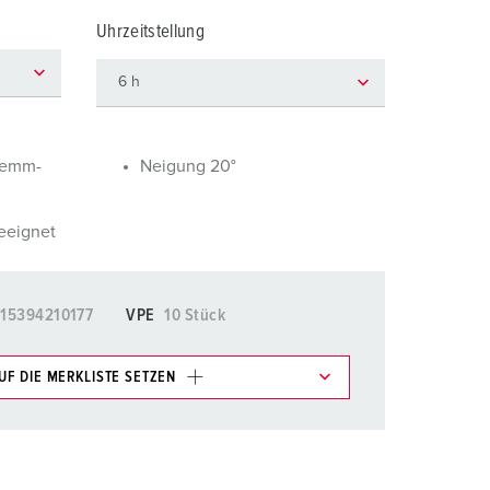
euerwehr und Katastrophenschutz
Uhrzeitstellung
ür Kühlcontainer
kte
amping
M
lemm-
Neigung 20°
eranstaltungstechnik
eeignet
15394210177
VPE
10 Stück
UF DIE MERKLISTE SETZEN
e im Bereich Merkliste/Warenkorb in verschiedenen
HINZUFÜGEN