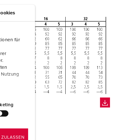
ookies
ionen für
rer
r.
aten
r Nutzung
keting
 ZULASSEN