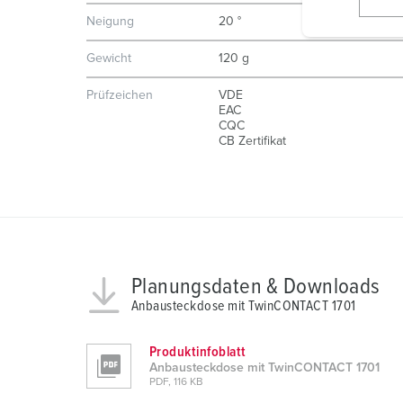
l
Neigung
20 °
i
g
Gewicht
120 g
u
n
Prüfzeichen
VDE
EAC
g
CQC
s
CB Zertifikat
a
u
s
w
a
h
Planungsdaten & Downloads
l
Anbausteckdose mit TwinCONTACT 1701
Produktinfoblatt
Anbausteckdose mit TwinCONTACT 1701
PDF, 116 KB