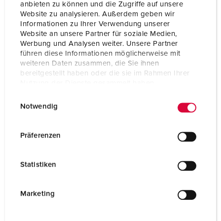
anbieten zu können und die Zugriffe auf unsere
Website zu analysieren. Außerdem geben wir
Schutzart
IP67
Informationen zu Ihrer Verwendung unserer
Website an unsere Partner für soziale Medien,
Flansch
75x75 mm
Werbung und Analysen weiter. Unsere Partner
führen diese Informationen möglicherweise mit
Bohrloch
60x60 mm
weiteren Daten zusammen, die Sie ihnen
bereitgestellt haben oder die sie im Rahmen Ihrer
Gewicht
141 g
Nutzung der Dienste gesammelt haben.
Prüfzeichen
VDE
E
Datenschutzerklärung
Impressum
EAC
Notwendig
i
CQC
n
CB Zertifikat
w
Präferenzen
i
l
Statistiken
l
i
g
Marketing
u
n