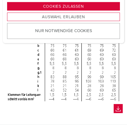
g
COOKIES ZULASSEN
s
AUSWAHL ERLAUBEN
a
u
NUR NOTWENDIGE COOKIES
s
w
a
h
l