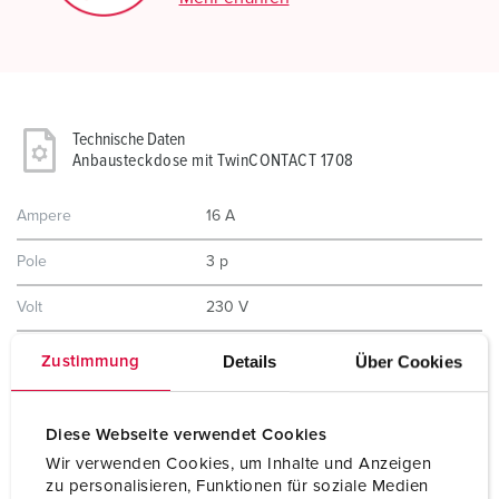
Technische Daten
Anbausteckdose mit TwinCONTACT 1708
Ampere
16 A
Pole
3 p
Volt
230 V
Uhrzeitstellung
6 h
Details
Über Cookies
Zustimmung
Hertz
50-60 Hz
Diese Webseite verwendet Cookies
Anschlusstechnik
Schraubenlos - TwinCONTACT
Wir verwenden Cookies, um Inhalte und Anzeigen
zu personalisieren, Funktionen für soziale Medien
Kontakt
standard