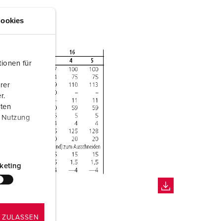
ookies
ionen für
rer
r.
aten
r Nutzung
keting
 ZULASSEN