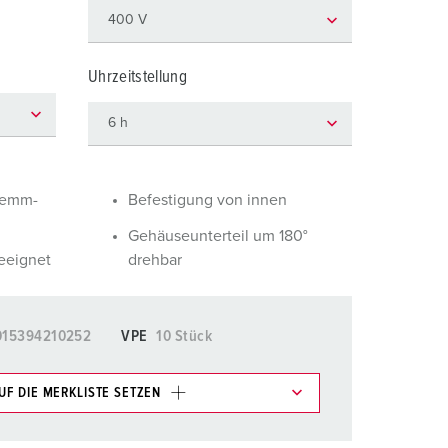
euerwehr und Katastrophenschutz
ür Kühlcontainer
Uhrzeitstellung
kte
amping
M
eranstaltungstechnik
lemm-
Befestigung von innen
Gehäuseunterteil um 180°
eeignet
drehbar
015394210252
VPE
10 Stück
UF DIE MERKLISTE SETZEN
e im Bereich Merkliste/Warenkorb in verschiedenen