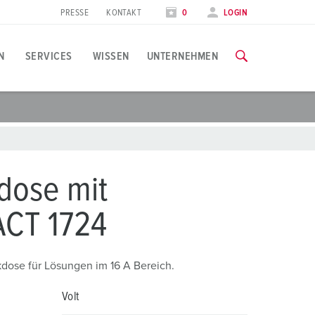
PRESSE
KONTAKT
0
LOGIN
N
SERVICES
WISSEN
UNTERNEHMEN
nwendungsspezifisch
chulungen & Werksbesuche
vents & Termine
lle Informationen über unsere Schulungen und Werksbesuche 
ebensmittelindustrie
essetermine
dose mit
indkraft
ZU DEN SCHULUNGEN
CT 1724
arriere
utomobilindustrie
rbeiten bei MENNEKES
ogistikcenter
ose für Lösungen im 16 A Bereich.
echenzentren
Volt