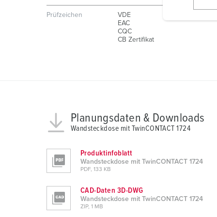
l
Prüfzeichen
VDE
i
EAC
g
CQC
u
CB Zertifikat
n
g
s
a
u
s
Planungsdaten & Downloads
w
Wandsteckdose mit TwinCONTACT 1724
a
h
Produktinfoblatt
l
Wandsteckdose mit TwinCONTACT 1724
PDF, 133 KB
CAD-Daten 3D-DWG
Wandsteckdose mit TwinCONTACT 1724
ZIP, 1 MB