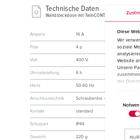
Technische Daten
Zusti
Wandsteckdose mit TwinCONTACT 1724
Diese Web
Ampere
16 A
Wir verwen
soziale Me
Pole
4 p
analysier
Volt
400 V
Website an
Unsere Par
Uhrzeitstellung
6 h
zusammen, 
der Diens
Hertz
50-60 Hz
Datenschu
E
Anschlusstechnik
Schraubenlos - TwinCONTACT
i
Notwen
Kontakt
standard
n
w
Schutzart
IP44
i
l
Gewicht
220 g
NUR