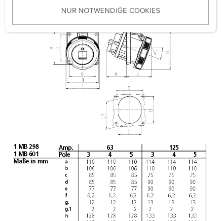
u
NUR NOTWENDIGE COOKIES
s
w
a
h
l