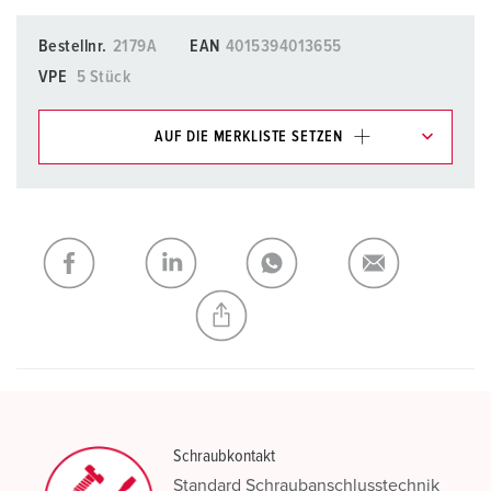
Bestellnr.
2179A
EAN
4015394013655
VPE
5 Stück
AUF DIE MERKLISTE SETZEN
Unsere Produkte können Sie im Bereich
Merkliste/Warenkorb in verschiedenen Listen verwalten.
Meine Liste
(0)
HINZUFÜGEN
NEUE LISTE ERSTELLEN
Schraubkontakt
Standard Schraubanschlusstechnik