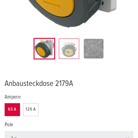
Anbausteckdose 2179A
Ampere
63 A
125 A
Pole