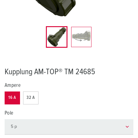
Kupplung AM-TOP® TM 24685
Ampere
16 A
32 A
Pole