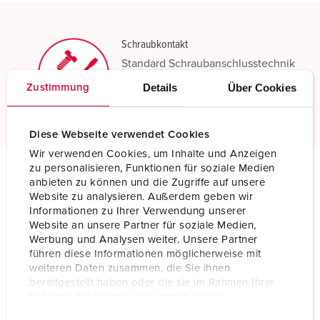
Schraubkontakt
Standard Schraubanschlusstechnik
Details
Über Cookies
Zustimmung
Mehr erfahren
Diese Webseite verwendet Cookies
Wir verwenden Cookies, um Inhalte und Anzeigen
zu personalisieren, Funktionen für soziale Medien
anbieten zu können und die Zugriffe auf unsere
Technische Daten
Website zu analysieren. Außerdem geben wir
Kupplung AM-TOP® TM 24685
Informationen zu Ihrer Verwendung unserer
Website an unsere Partner für soziale Medien,
Ampere
16 A
Werbung und Analysen weiter. Unsere Partner
führen diese Informationen möglicherweise mit
Pole
5 p
weiteren Daten zusammen, die Sie ihnen
bereitgestellt haben oder die sie im Rahmen Ihrer
Volt
400 V
Nutzung der Dienste gesammelt haben.
E
Datenschutzerklärung
Impressum