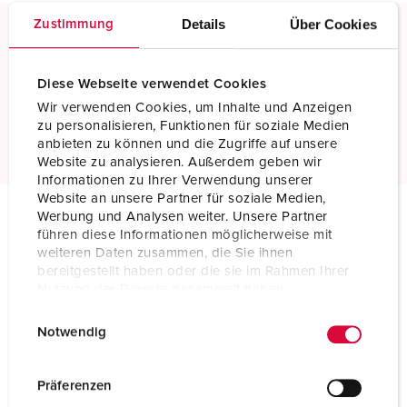
Details
Über Cookies
Zustimmung
Schraubkontakt
Standard Schraubanschlusstechnik
Diese Webseite verwendet Cookies
Wir verwenden Cookies, um Inhalte und Anzeigen
Mehr erfahren
zu personalisieren, Funktionen für soziale Medien
anbieten zu können und die Zugriffe auf unsere
Website zu analysieren. Außerdem geben wir
Informationen zu Ihrer Verwendung unserer
Website an unsere Partner für soziale Medien,
Werbung und Analysen weiter. Unsere Partner
führen diese Informationen möglicherweise mit
Technische Daten
weiteren Daten zusammen, die Sie ihnen
Kupplung AM-TOP® TM 24687
bereitgestellt haben oder die sie im Rahmen Ihrer
Nutzung der Dienste gesammelt haben.
Ampere
16 A
E
Datenschutzerklärung
Impressum
Notwendig
i
Pole
5 p
n
Volt
440-460 V
w
Präferenzen
i