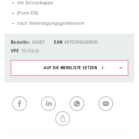
mit Schutzkappe
(Form DS)
nach Verteidigungsgerätenorm
Bestellnr.
24687
EAN
4015394260806
VPE
10 Stück
AUF DIE MERKLISTE SETZEN
Unsere Produkte können Sie im Bereich
Merkliste/Warenkorb in verschiedenen Listen verwalten.
Meine Liste
(0)
HINZUFÜGEN
NEUE LISTE ERSTELLEN