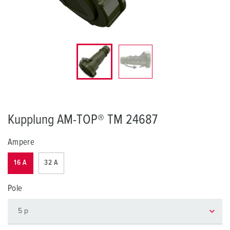
Kupplung AM-TOP® TM 24687
Ampere
16 A
32 A
Pole