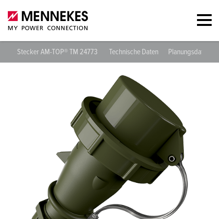
Stecker AM-TOP® TM 24773
Technische Daten
Planungsdaten &