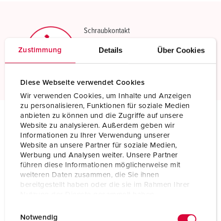
Schraubkontakt
Standard Schraubanschlusstechnik
Details
Über Cookies
Zustimmung
Mehr erfahren
Diese Webseite verwendet Cookies
Wir verwenden Cookies, um Inhalte und Anzeigen
zu personalisieren, Funktionen für soziale Medien
anbieten zu können und die Zugriffe auf unsere
Website zu analysieren. Außerdem geben wir
Technische Daten
Informationen zu Ihrer Verwendung unserer
Stecker AM-TOP® TM 24773
Website an unsere Partner für soziale Medien,
Werbung und Analysen weiter. Unsere Partner
Ampere
32 A
führen diese Informationen möglicherweise mit
weiteren Daten zusammen, die Sie ihnen
Pole
5 p
bereitgestellt haben oder die sie im Rahmen Ihrer
Nutzung der Dienste gesammelt haben.
Volt
50-500 V
E
Datenschutzerklärung
Impressum
Notwendig