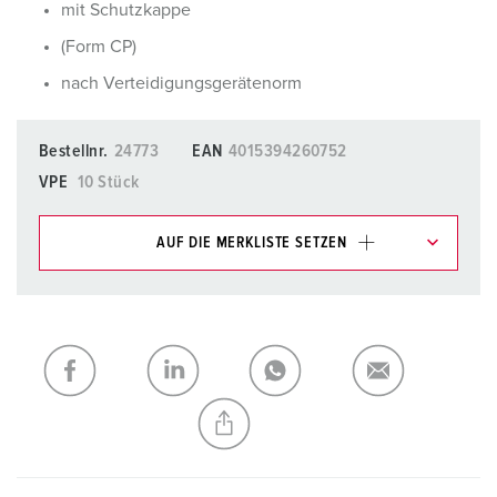
mit Schutzkappe
(Form CP)
nach Verteidigungsgerätenorm
Bestellnr.
24773
EAN
4015394260752
VPE
10 Stück
AUF DIE MERKLISTE SETZEN
Unsere Produkte können Sie im Bereich
Merkliste/Warenkorb in verschiedenen Listen verwalten.
Meine Liste
(0)
HINZUFÜGEN
NEUE LISTE ERSTELLEN