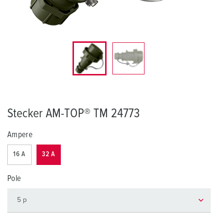
Stecker AM-TOP® TM 24773
Ampere
16 A
32 A
Pole