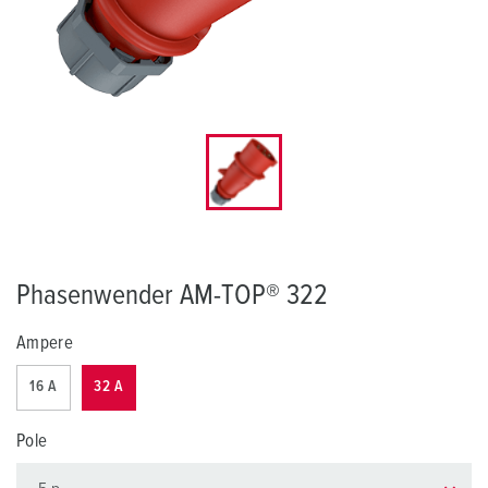
Phasenwender AM-TOP® 322
Ampere
16 A
32 A
Pole