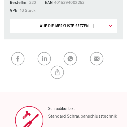
Bestellnr.
322
EAN
4015394002253
VPE
10 Stück
AUF DIE MERKLISTE SETZEN
Unsere Produkte können Sie im Bereich
Merkliste/Warenkorb in verschiedenen Listen verwalten.
Meine Liste
(0)
HINZUFÜGEN
NEUE LISTE ERSTELLEN
Schraubkontakt
Standard Schraubanschlusstechnik