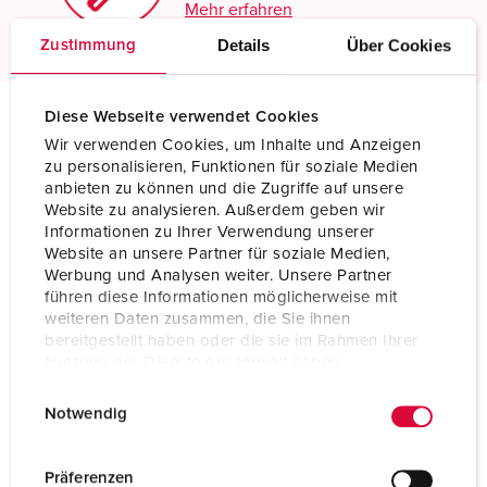
Mehr erfahren
Details
Über Cookies
Zustimmung
Diese Webseite verwendet Cookies
Wir verwenden Cookies, um Inhalte und Anzeigen
Technische Daten
zu personalisieren, Funktionen für soziale Medien
Phasenwender AM-TOP® 322
anbieten zu können und die Zugriffe auf unsere
Website zu analysieren. Außerdem geben wir
Ampere
32 A
Informationen zu Ihrer Verwendung unserer
Website an unsere Partner für soziale Medien,
Pole
5 p
Werbung und Analysen weiter. Unsere Partner
führen diese Informationen möglicherweise mit
Volt
400 V
weiteren Daten zusammen, die Sie ihnen
bereitgestellt haben oder die sie im Rahmen Ihrer
Uhrzeitstellung
6 h
Nutzung der Dienste gesammelt haben.
E
Datenschutzerklärung
Impressum
Hertz
50-60 Hz
Notwendig
i
Anschlusstechnik
Schraubkontakt
n
w
Präferenzen