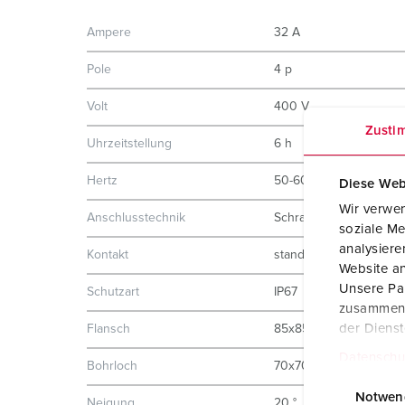
Ampere
32 A
Pole
4 p
Volt
400 V
Zusti
Uhrzeitstellung
6 h
Hertz
50-60 Hz
Diese Web
Wir verwen
Anschlusstechnik
Schraubkontakt
soziale Me
analysier
Kontakt
standard
Website an
Unsere Par
Schutzart
IP67
zusammen, 
der Diens
Flansch
85x85 mm
Datenschu
Bohrloch
70x70 mm
E
i
Notwen
Neigung
20 °