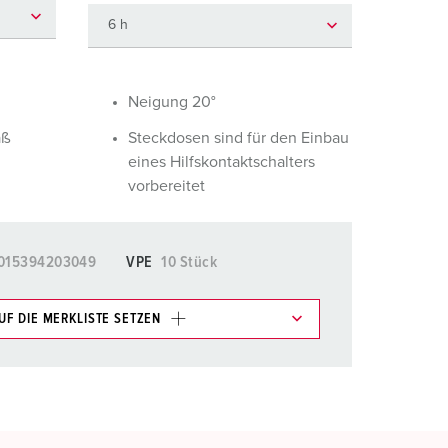
euerwehr und Katastrophenschutz
ür Kühlcontainer
kte
amping
Neigung 20°
aß
Steckdosen sind für den Einbau
M
eines Hilfskontaktschalters
eranstaltungstechnik
vorbereitet
015394203049
VPE
10 Stück
UF DIE MERKLISTE SETZEN
e im Bereich Merkliste/Warenkorb in verschiedenen
HINZUFÜGEN