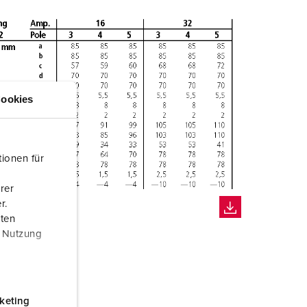
ookies
ionen für
rer
r.
aten
r Nutzung
keting