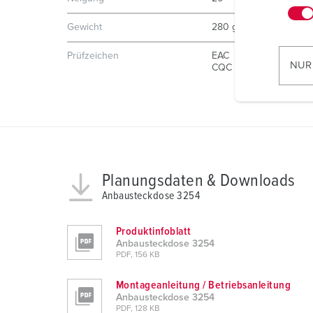
n
w
Gewicht
280 g
i
Prüfzeichen
EAC
l
NUR
CQC
l
i
g
u
n
g
Planungsdaten & Downloads
s
a
Anbausteckdose 3254
u
s
Produktinfoblatt
Anbausteckdose 3254
w
PDF, 156 KB
a
h
Montageanleitung / Betriebsanleitung
l
Anbausteckdose 3254
PDF, 128 KB